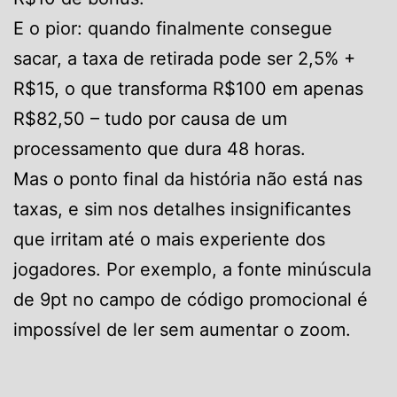
E o pior: quando finalmente consegue
sacar, a taxa de retirada pode ser 2,5% +
R$15, o que transforma R$100 em apenas
R$82,50 – tudo por causa de um
processamento que dura 48 horas.
Mas o ponto final da história não está nas
taxas, e sim nos detalhes insignificantes
que irritam até o mais experiente dos
jogadores. Por exemplo, a fonte minúscula
de 9pt no campo de código promocional é
impossível de ler sem aumentar o zoom.