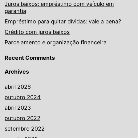
Juros baixos: empréstimo com veículo em
garantia
Empréstimo para quitar dívidas: vale a pena?
Crédito com juros baixos
Parcelamento e organização financeira
Recent Comments
Archives
abril 2026
outubro 2024
abril 2023
outubro 2022
setembro 2022