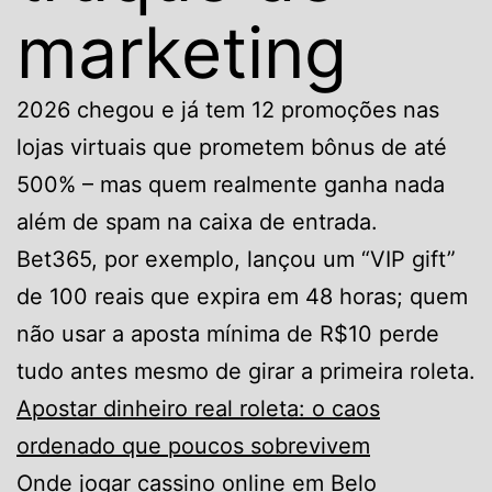
marketing
2026 chegou e já tem 12 promoções nas
lojas virtuais que prometem bônus de até
500% – mas quem realmente ganha nada
além de spam na caixa de entrada.
Bet365, por exemplo, lançou um “VIP gift”
de 100 reais que expira em 48 horas; quem
não usar a aposta mínima de R$10 perde
tudo antes mesmo de girar a primeira roleta.
Apostar dinheiro real roleta: o caos
ordenado que poucos sobrevivem
Onde jogar cassino online em Belo