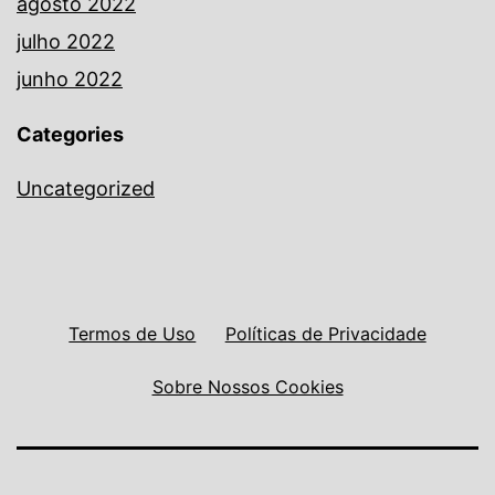
agosto 2022
julho 2022
junho 2022
Categories
Uncategorized
Termos de Uso
Políticas de Privacidade
Sobre Nossos Cookies