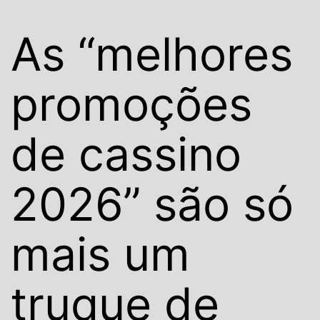
As “melhores
promoções
de cassino
2026” são só
mais um
truque de