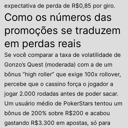
expectativa de perda de R$0,85 por giro.
Como os números das
promoções se traduzem
em perdas reais
Se você comparar a taxa de volatilidade de
Gonzo’s Quest (moderada) com a de um
bônus “high roller” que exige 100x rollover,
percebe que o cassino força o jogador a
jogar 2.000 rodadas antes de poder sacar.
Um usuário médio de PokerStars tentou um
bônus de 200% sobre R$200 e acabou
gastando R$3.300 em apostas, só para