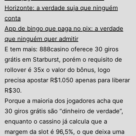
Horizonte: a verdade suja que ninguém
conta
App de bingo que paga no pix: a verdade
que ninguém quer admitir
E tem mais: 888casino oferece 30 giros
grátis em Starburst, porém o requisito de
rollover é 35x o valor do bônus, logo
precisa apostar R$1.050 apenas para liberar
R$30.
Porque a maioria dos jogadores acha que
30 giros grátis são “dinheiro de verdade”,
enquanto o cassino já calcula que a
margem da slot é 96,5%, o que deixa uma