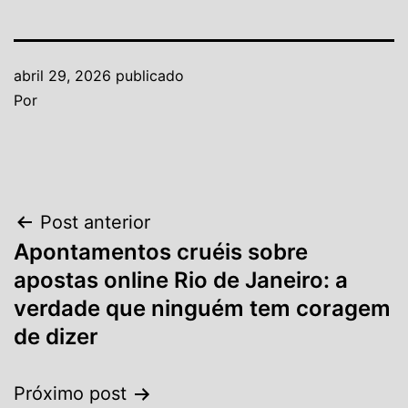
abril 29, 2026
publicado
Por
Navegação
Post anterior
Apontamentos cruéis sobre
de
apostas online Rio de Janeiro: a
Post
verdade que ninguém tem coragem
de dizer
Próximo post