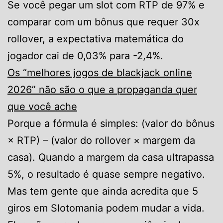
Se você pegar um slot com RTP de 97% e
comparar com um bônus que requer 30x
rollover, a expectativa matemática do
jogador cai de 0,03% para -2,4%.
Os “melhores jogos de blackjack online
2026” não são o que a propaganda quer
que você ache
Porque a fórmula é simples: (valor do bônus
× RTP) – (valor do rollover × margem da
casa). Quando a margem da casa ultrapassa
5%, o resultado é quase sempre negativo.
Mas tem gente que ainda acredita que 5
giros em Slotomania podem mudar a vida.