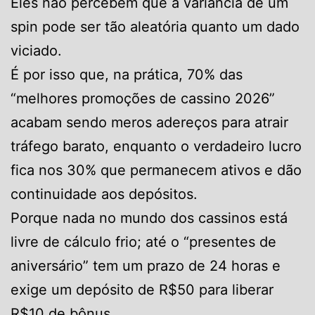
Eles não percebem que a variância de um
spin pode ser tão aleatória quanto um dado
viciado.
É por isso que, na prática, 70% das
“melhores promoções de cassino 2026”
acabam sendo meros adereços para atrair
tráfego barato, enquanto o verdadeiro lucro
fica nos 30% que permanecem ativos e dão
continuidade aos depósitos.
Porque nada no mundo dos cassinos está
livre de cálculo frio; até o “presentes de
aniversário” tem um prazo de 24 horas e
exige um depósito de R$50 para liberar
R$10 de bônus.