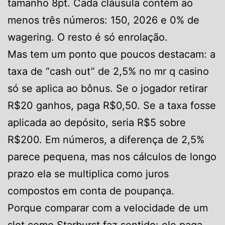
tamanho 8pt. Cada cláusula contém ao
menos três números: 150, 2026 e 0% de
wagering. O resto é só enrolação.
Mas tem um ponto que poucos destacam: a
taxa de “cash out” de 2,5% no mr q casino
só se aplica ao bônus. Se o jogador retirar
R$20 ganhos, paga R$0,50. Se a taxa fosse
aplicada ao depósito, seria R$5 sobre
R$200. Em números, a diferença de 2,5%
parece pequena, mas nos cálculos de longo
prazo ela se multiplica como juros
compostos em conta de poupança.
Porque comparar com a velocidade de um