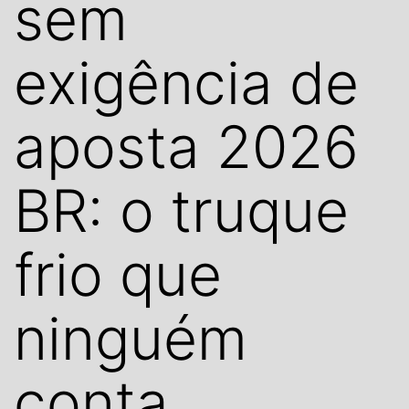
sem
exigência de
aposta 2026
BR: o truque
frio que
ninguém
conta