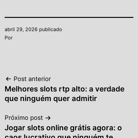
abril 29, 2026
publicado
Por
Navegação
Post anterior
Melhores slots rtp alto: a verdade
de
que ninguém quer admitir
Post
Próximo post
Jogar slots online grátis agora: o
caos lucrativo que ninguém te