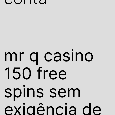
mr q casino
150 free
spins sem
exigência de