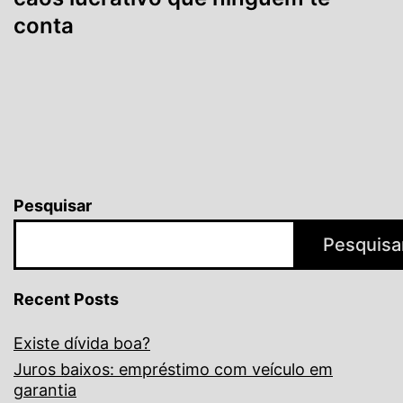
conta
Pesquisar
Pesquisa
Recent Posts
Existe dívida boa?
Juros baixos: empréstimo com veículo em
garantia