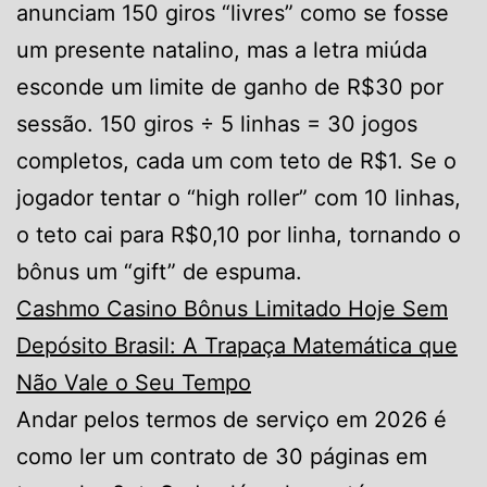
anunciam 150 giros “livres” como se fosse
um presente natalino, mas a letra miúda
esconde um limite de ganho de R$30 por
sessão. 150 giros ÷ 5 linhas = 30 jogos
completos, cada um com teto de R$1. Se o
jogador tentar o “high roller” com 10 linhas,
o teto cai para R$0,10 por linha, tornando o
bônus um “gift” de espuma.
Cashmo Casino Bônus Limitado Hoje Sem
Depósito Brasil: A Trapaça Matemática que
Não Vale o Seu Tempo
Andar pelos termos de serviço em 2026 é
como ler um contrato de 30 páginas em