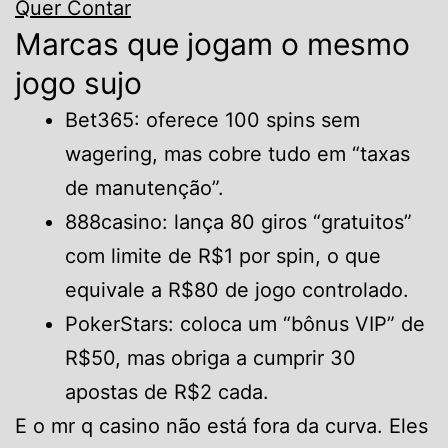
Quer Contar
Marcas que jogam o mesmo
jogo sujo
Bet365: oferece 100 spins sem
wagering, mas cobre tudo em “taxas
de manutenção”.
888casino: lança 80 giros “gratuitos”
com limite de R$1 por spin, o que
equivale a R$80 de jogo controlado.
PokerStars: coloca um “bônus VIP” de
R$50, mas obriga a cumprir 30
apostas de R$2 cada.
E o mr q casino não está fora da curva. Eles