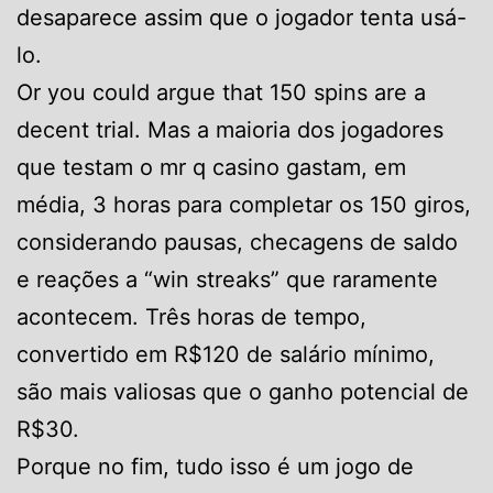
desaparece assim que o jogador tenta usá-
lo.
Or you could argue that 150 spins are a
decent trial. Mas a maioria dos jogadores
que testam o mr q casino gastam, em
média, 3 horas para completar os 150 giros,
considerando pausas, checagens de saldo
e reações a “win streaks” que raramente
acontecem. Três horas de tempo,
convertido em R$120 de salário mínimo,
são mais valiosas que o ganho potencial de
R$30.
Porque no fim, tudo isso é um jogo de