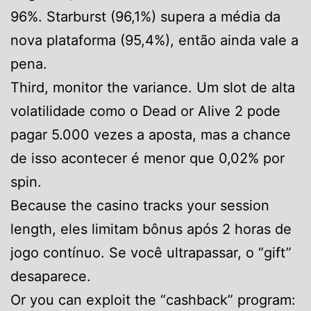
96%. Starburst (96,1%) supera a média da
nova plataforma (95,4%), então ainda vale a
pena.
Third, monitor the variance. Um slot de alta
volatilidade como o Dead or Alive 2 pode
pagar 5.000 vezes a aposta, mas a chance
de isso acontecer é menor que 0,02% por
spin.
Because the casino tracks your session
length, eles limitam bônus após 2 horas de
jogo contínuo. Se você ultrapassar, o “gift”
desaparece.
Or you can exploit the “cashback” program: