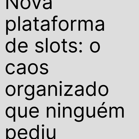
Nova
plataforma
de slots: o
caos
organizado
que ninguém
pediu