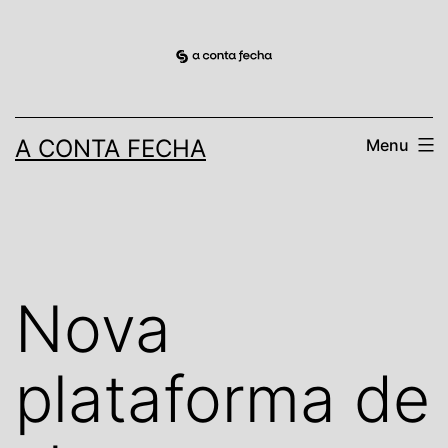
Pular
para
o
conteúdo
A CONTA FECHA
Menu
Nova
plataforma de