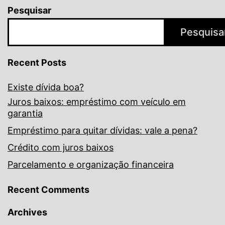
Pesquisar
Pesquisa
Recent Posts
Existe dívida boa?
Juros baixos: empréstimo com veículo em
garantia
Empréstimo para quitar dívidas: vale a pena?
Crédito com juros baixos
Parcelamento e organização financeira
Recent Comments
Archives