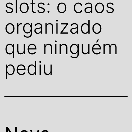
slots: o caos
organizado
que ninguém
pediu