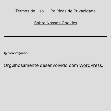
Termos de Uso
Políticas de Privacidade
Sobre Nossos Cookies
Orgulhosamente desenvolvido com
WordPress
.