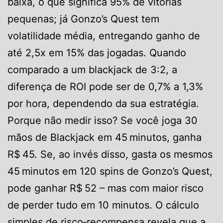
baixa, o que significa 95% de vitórias
pequenas; já Gonzo’s Quest tem
volatilidade média, entregando ganho de
até 2,5x em 15% das jogadas. Quando
comparado a um blackjack de 3:2, a
diferença de ROI pode ser de 0,7% a 1,3%
por hora, dependendo da sua estratégia.
Porque não medir isso? Se você joga 30
mãos de Blackjack em 45 minutos, ganha
R$ 45. Se, ao invés disso, gasta os mesmos
45 minutos em 120 spins de Gonzo’s Quest,
pode ganhar R$ 52 – mas com maior risco
de perder tudo em 10 minutos. O cálculo
simples de risco‑recompensa revela que a