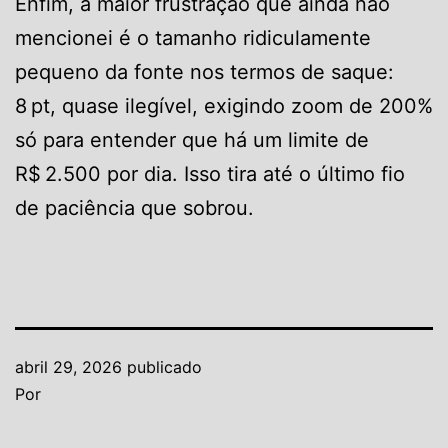
Enfim, a maior frustração que ainda não
mencionei é o tamanho ridiculamente
pequeno da fonte nos termos de saque:
8 pt, quase ilegível, exigindo zoom de 200%
só para entender que há um limite de
R$ 2.500 por dia. Isso tira até o último fio
de paciência que sobrou.
abril 29, 2026
publicado
Por