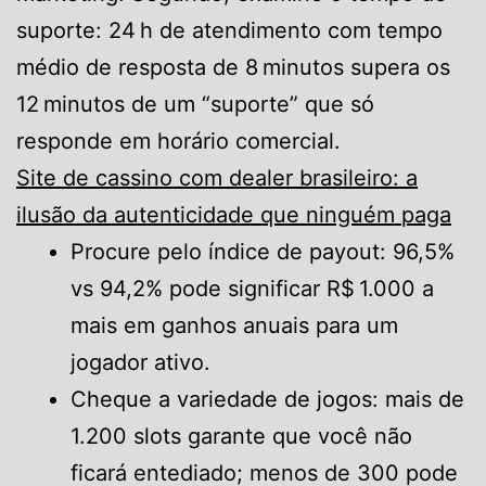
suporte: 24 h de atendimento com tempo
médio de resposta de 8 minutos supera os
12 minutos de um “suporte” que só
responde em horário comercial.
Site de cassino com dealer brasileiro: a
ilusão da autenticidade que ninguém paga
Procure pelo índice de payout: 96,5%
vs 94,2% pode significar R$ 1.000 a
mais em ganhos anuais para um
jogador ativo.
Cheque a variedade de jogos: mais de
1.200 slots garante que você não
ficará entediado; menos de 300 pode