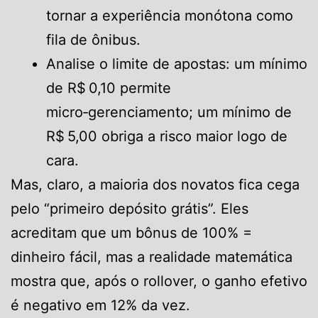
tornar a experiência monótona como
fila de ônibus.
Analise o limite de apostas: um mínimo
de R$ 0,10 permite
micro‑gerenciamento; um mínimo de
R$ 5,00 obriga a risco maior logo de
cara.
Mas, claro, a maioria dos novatos fica cega
pelo “primeiro depósito grátis”. Eles
acreditam que um bônus de 100% =
dinheiro fácil, mas a realidade matemática
mostra que, após o rollover, o ganho efetivo
é negativo em 12% da vez.