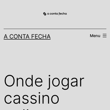
Pular
para
o
conteúdo
A CONTA FECHA
Menu
Onde jogar
cassino