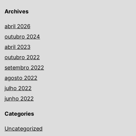
Archives
abril 2026
outubro 2024
abril 2023
outubro 2022
setembro 2022
agosto 2022
julho 2022
junho 2022
Categories
Uncategorized