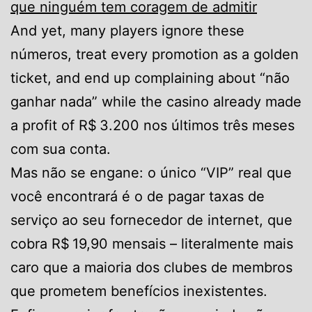
que ninguém tem coragem de admitir
And yet, many players ignore these
números, treat every promotion as a golden
ticket, and end up complaining about “não
ganhar nada” while the casino already made
a profit of R$ 3.200 nos últimos três meses
com sua conta.
Mas não se engane: o único “VIP” real que
você encontrará é o de pagar taxas de
serviço ao seu fornecedor de internet, que
cobra R$ 19,90 mensais – literalmente mais
caro que a maioria dos clubes de membros
que prometem benefícios inexistentes.