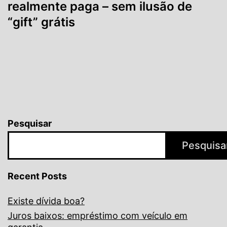
realmente paga – sem ilusão de
“gift” grátis
Pesquisar
Pesquisa
Recent Posts
Existe dívida boa?
Juros baixos: empréstimo com veículo em