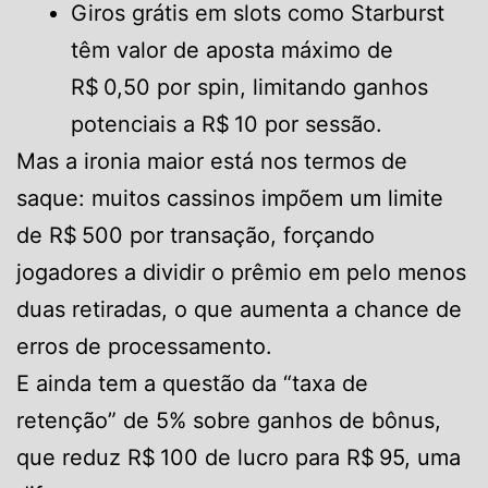
Giros grátis em slots como Starburst
têm valor de aposta máximo de
R$ 0,50 por spin, limitando ganhos
potenciais a R$ 10 por sessão.
Mas a ironia maior está nos termos de
saque: muitos cassinos impõem um limite
de R$ 500 por transação, forçando
jogadores a dividir o prêmio em pelo menos
duas retiradas, o que aumenta a chance de
erros de processamento.
E ainda tem a questão da “taxa de
retenção” de 5% sobre ganhos de bônus,
que reduz R$ 100 de lucro para R$ 95, uma