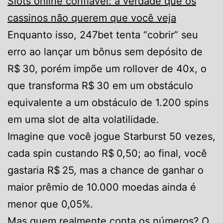
Slots online confiável: a verdade que os
cassinos não querem que você veja
Enquanto isso, 247bet tenta “cobrir” seu
erro ao lançar um bônus sem depósito de
R$ 30, porém impõe um rollover de 40x, o
que transforma R$ 30 em um obstáculo
equivalente a um obstáculo de 1.200 spins
em uma slot de alta volatilidade.
Imagine que você jogue Starburst 50 vezes,
cada spin custando R$ 0,50; ao final, você
gastaria R$ 25, mas a chance de ganhar o
maior prêmio de 10.000 moedas ainda é
menor que 0,05%.
Mas quem realmente conta os números? O