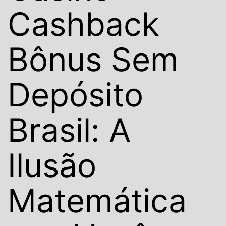
Cashback
Bônus Sem
Depósito
Brasil: A
Ilusão
Matemática