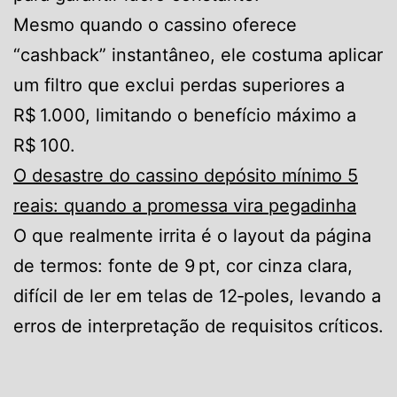
Mesmo quando o cassino oferece
“cashback” instantâneo, ele costuma aplicar
um filtro que exclui perdas superiores a
R$ 1.000, limitando o benefício máximo a
R$ 100.
O desastre do cassino depósito mínimo 5
reais: quando a promessa vira pegadinha
O que realmente irrita é o layout da página
de termos: fonte de 9 pt, cor cinza clara,
difícil de ler em telas de 12‑poles, levando a
erros de interpretação de requisitos críticos.