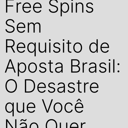
Free Spins
Sem
Requisito de
Aposta Brasil:
O Desastre
que Você
Não Quer