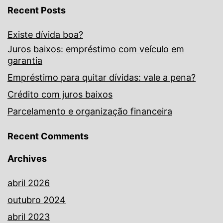
Recent Posts
Existe dívida boa?
Juros baixos: empréstimo com veículo em
garantia
Empréstimo para quitar dívidas: vale a pena?
Crédito com juros baixos
Parcelamento e organização financeira
Recent Comments
Archives
abril 2026
outubro 2024
abril 2023