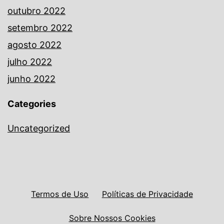
outubro 2022
setembro 2022
agosto 2022
julho 2022
junho 2022
Categories
Uncategorized
Termos de Uso
Políticas de Privacidade
Sobre Nossos Cookies