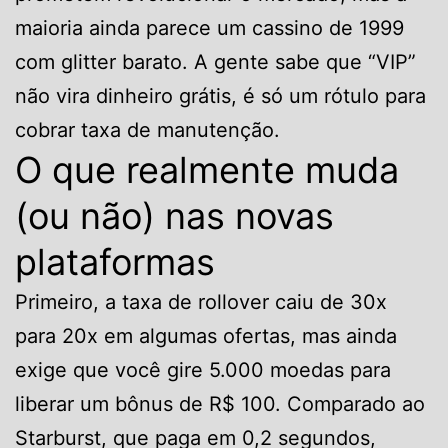
maioria ainda parece um cassino de 1999
com glitter barato. A gente sabe que “VIP”
não vira dinheiro grátis, é só um rótulo para
cobrar taxa de manutenção.
O que realmente muda
(ou não) nas novas
plataformas
Primeiro, a taxa de rollover caiu de 30x
para 20x em algumas ofertas, mas ainda
exige que você gire 5.000 moedas para
liberar um bônus de R$ 100. Comparado ao
Starburst, que paga em 0,2 segundos,