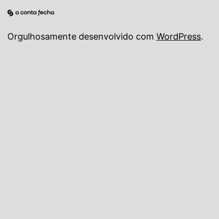
Orgulhosamente desenvolvido com
WordPress
.