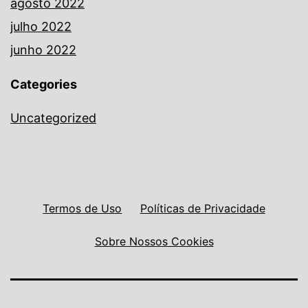
agosto 2022
julho 2022
junho 2022
Categories
Uncategorized
Termos de Uso
Políticas de Privacidade
Sobre Nossos Cookies