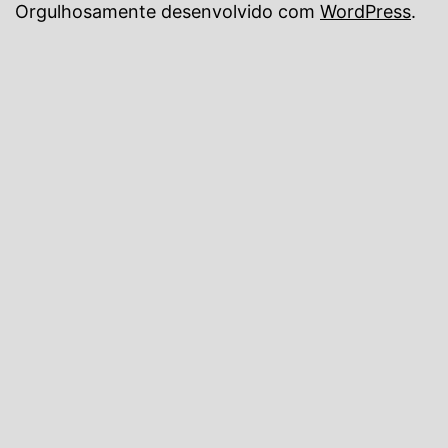
Orgulhosamente desenvolvido com
WordPress
.