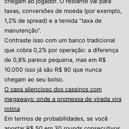
chegam ao jogador. O restante vai para
taxas, conversões de moeda (por exemplo,
1,2% de spread) e a temida “taxa de
manutenção”.
Contraste isso com um banco tradicional
que cobra 0,2% por operação: a diferença
de 0,8% parece pequena, mas em R$
10.000 isso já são R$ 80 que nunca
chegam ao seu bolso.
O caos silencioso dos cassinos com
megaways: onde a promessa de virada vira
rotina
Em termos de probabilidades, se você
apostar R$ 50 em 30 rounds consecutivos,