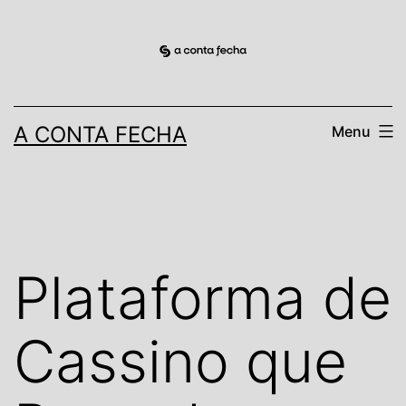
Pular
para
o
conteúdo
A CONTA FECHA
Menu
Plataforma de
Cassino que