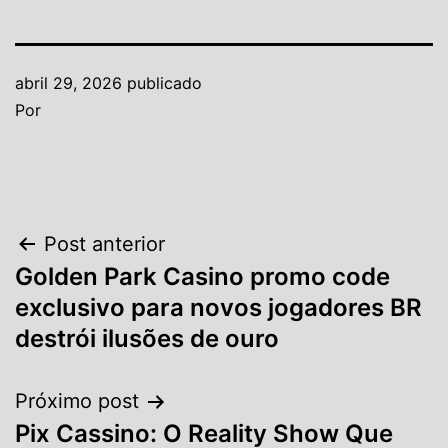
abril 29, 2026
publicado
Por
Navegação
Post anterior
Golden Park Casino promo code
de
exclusivo para novos jogadores BR
Post
destrói ilusões de ouro
Próximo post
Pix Cassino: O Reality Show Que