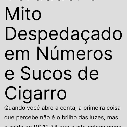
Mito
Despedaçado
em Números
e Sucos de
Cigarro
Quando você abre a conta, a primeira coisa
que percebe não é o brilho das luzes, mas