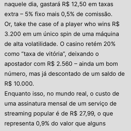
naquele dia, gastará R$ 12,50 em taxas
extra – 5% fixo mais 0,5% de comissão.
Or, take the case of a player who wins R$
3.200 em um único spin de uma máquina
de alta volatilidade. O casino retém 20%
como “taxa de vitória”, deixando o
apostador com R$ 2.560 – ainda um bom
número, mas já descontado de um saldo de
R$ 10.000.
Enquanto isso, no mundo real, o custo de
uma assinatura mensal de um serviço de
streaming popular é de R$ 27,99, o que
representa 0,9% do valor que alguns