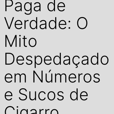
Paga de
Verdade: O
Mito
Despedaçado
em Números
e Sucos de
Cigarro