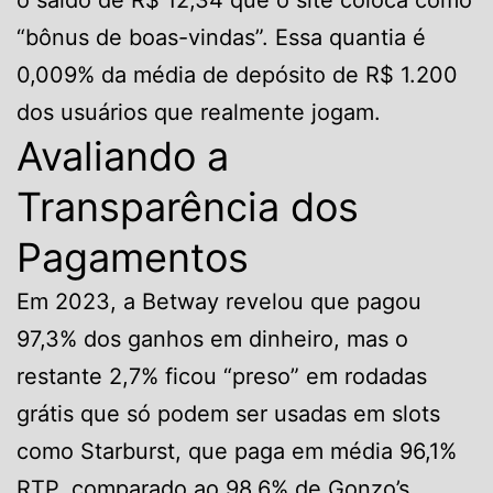
o saldo de R$ 12,34 que o site coloca como
“bônus de boas-vindas”. Essa quantia é
0,009% da média de depósito de R$ 1.200
dos usuários que realmente jogam.
Avaliando a
Transparência dos
Pagamentos
Em 2023, a Betway revelou que pagou
97,3% dos ganhos em dinheiro, mas o
restante 2,7% ficou “preso” em rodadas
grátis que só podem ser usadas em slots
como Starburst, que paga em média 96,1%
RTP, comparado ao 98,6% de Gonzo’s