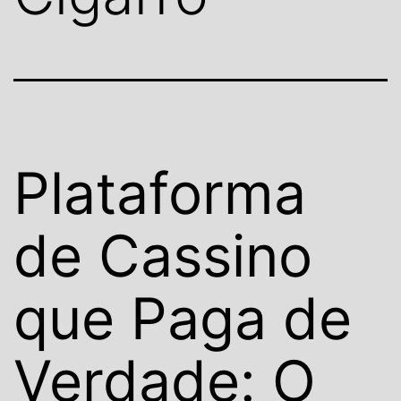
Plataforma
de Cassino
que Paga de
Verdade: O