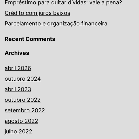
Empréstimo para quitar dívidas: vale a pena?
Crédito com juros baixos
Parcelamento e organização financeira
Recent Comments
Archives
abril 2026
outubro 2024
abril 2023
outubro 2022
setembro 2022
agosto 2022
julho 2022