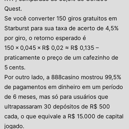
Quest.
Se você converter 150 giros gratuitos em
Starburst para sua taxa de acerto de 4,5%
por giro, o retorno esperado é
150 × 0,045 × R$ 0,02 ≈ R$ 0,135 –
praticamente o preço de um cafezinho de
5 cents.
Por outro lado, a 888casino mostrou 99,5%
de pagamentos em dinheiro em um período
de 6 meses, mas só para usuários que
ultrapassaram 30 depósitos de R$ 500
cada, o que equivale a R$ 15.000 de capital
jogado.