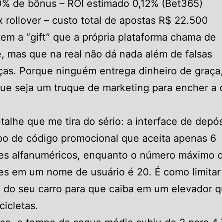
% de bônus – ROI estimado 0,12% (Bet365)
 rollover – custo total de apostas R$ 22.500
tem a “gift” que a própria plataforma chama de
, mas que na real não dá nada além de falsas
as. Porque ninguém entrega dinheiro de graça
e seja um truque de marketing para encher a c
talhe que me tira do sério: a interface de depó
o de código promocional que aceita apenas 6
res alfanuméricos, enquanto o número máximo 
es em um nome de usuário é 20. É como limitar
 do seu carro para que caiba em um elevador q
cicletas.