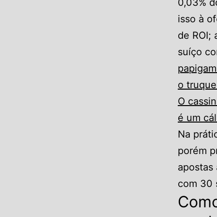
0,03% do
isso à o
de ROI; 
suíço c
papigame
o truqu
O cassin
é um cál
Na práti
porém pr
apostas 
com 30 
Como