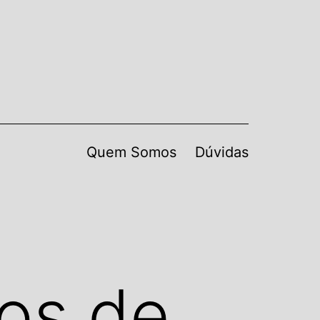
Quem Somos
Dúvidas
gos de