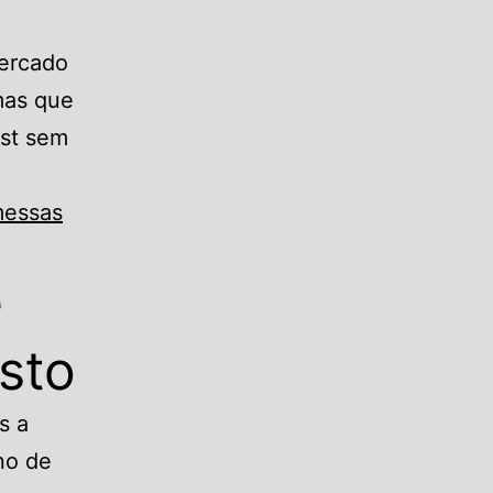
mercado
mas que
rst sem
messas
e
sto
s a
no de