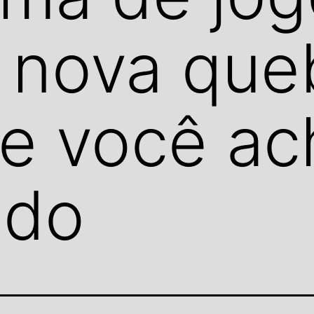
 nova que
e você ac
ido