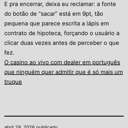
E pra encerrar, deixa eu reclamar: a fonte
do botão de “sacar” está em 9pt, tão
pequena que parece escrita a lápis em
contrato de hipoteca, forçando o usuário a
clicar duas vezes antes de perceber o que
fez.
O casino ao vivo com dealer em português
que ninguém quer admitir que é só mais um
truque
abril 29, 2026
publicado