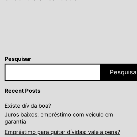
Pesquisar
Pesquisa
Recent Posts
Existe dívida boa?
Juros baixos: empréstimo com veículo em
garantia
Empréstimo para quitar dívidas: vale a pena?