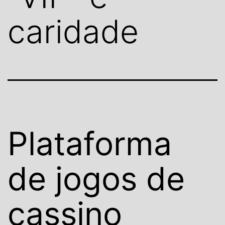
caridade
Plataforma
de jogos de
cassino