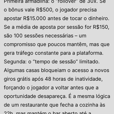
Primeira armadilha: o “rollover” de 30x. Se
o bônus vale R$500, o jogador precisa
apostar R$15.000 antes de tocar o dinheiro.
Se a média de aposta por sessão for R$150,
são 100 sessões necessárias – um
compromisso que poucos mantêm, mas que
gera tráfego constante para a plataforma.
Segunda: o “tempo de sessão” limitado.
Algumas casas bloqueiam o acesso a novos
giros grátis após 48 horas de inatividade,
forçando o jogador a voltar antes que a
oportunidade desapareça. É a mesma lógica
de um restaurante que fecha a cozinha às
22h, mas mantém o bar aberto até a