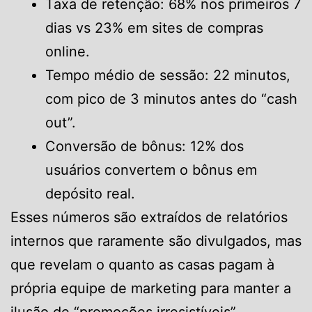
Taxa de retenção: 68% nos primeiros 7
dias vs 23% em sites de compras
online.
Tempo médio de sessão: 22 minutos,
com pico de 3 minutos antes do “cash
out”.
Conversão de bônus: 12% dos
usuários convertem o bônus em
depósito real.
Esses números são extraídos de relatórios
internos que raramente são divulgados, mas
que revelam o quanto as casas pagam à
própria equipe de marketing para manter a