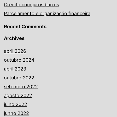
Crédito com juros baixos
Parcelamento e organização financeira
Recent Comments
Archives
abril 2026
outubro 2024
abril 2023
outubro 2022
setembro 2022
agosto 2022
julho 2022
junho 2022