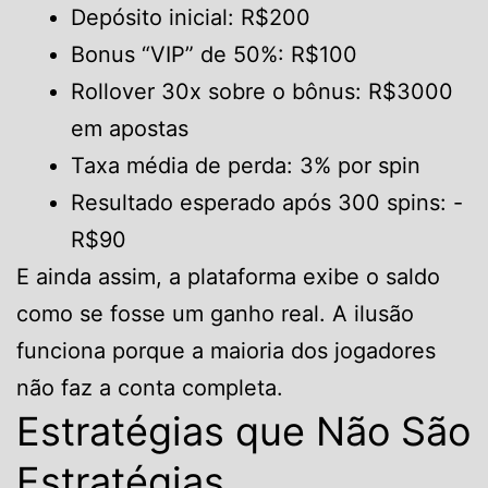
Depósito inicial: R$200
Bonus “VIP” de 50%: R$100
Rollover 30x sobre o bônus: R$3000
em apostas
Taxa média de perda: 3% por spin
Resultado esperado após 300 spins: -
R$90
E ainda assim, a plataforma exibe o saldo
como se fosse um ganho real. A ilusão
funciona porque a maioria dos jogadores
não faz a conta completa.
Estratégias que Não São
Estratégias