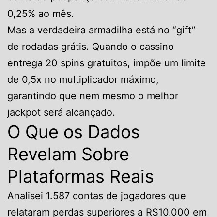
0,25% ao mês.
Mas a verdadeira armadilha está no “gift”
de rodadas grátis. Quando o cassino
entrega 20 spins gratuitos, impõe um limite
de 0,5x no multiplicador máximo,
garantindo que nem mesmo o melhor
jackpot será alcançado.
O Que os Dados
Revelam Sobre
Plataformas Reais
Analisei 1.587 contas de jogadores que
relataram perdas superiores a R$10.000 em