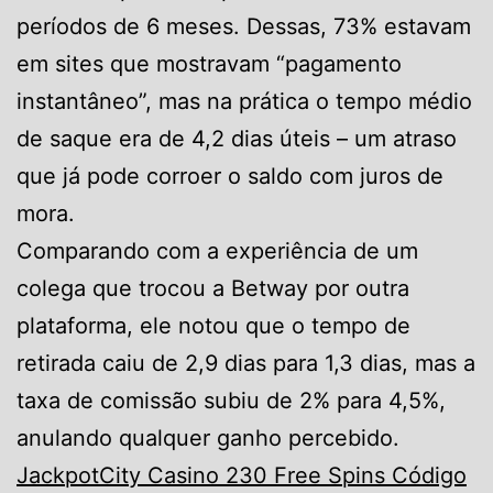
períodos de 6 meses. Dessas, 73% estavam
em sites que mostravam “pagamento
instantâneo”, mas na prática o tempo médio
de saque era de 4,2 dias úteis – um atraso
que já pode corroer o saldo com juros de
mora.
Comparando com a experiência de um
colega que trocou a Betway por outra
plataforma, ele notou que o tempo de
retirada caiu de 2,9 dias para 1,3 dias, mas a
taxa de comissão subiu de 2% para 4,5%,
anulando qualquer ganho percebido.
JackpotCity Casino 230 Free Spins Código