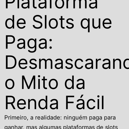
Plataforma
de Slots que
Paga:
Desmascaran
o Mito da
Renda Fácil
Primeiro, a realidade: ninguém paga para
ganhar, mas algumas plataformas de slots