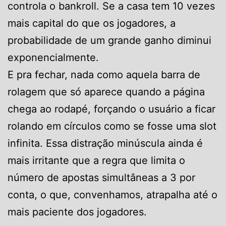
controla o bankroll. Se a casa tem 10 vezes
mais capital do que os jogadores, a
probabilidade de um grande ganho diminui
exponencialmente.
E pra fechar, nada como aquela barra de
rolagem que só aparece quando a página
chega ao rodapé, forçando o usuário a ficar
rolando em círculos como se fosse uma slot
infinita. Essa distração minúscula ainda é
mais irritante que a regra que limita o
número de apostas simultâneas a 3 por
conta, o que, convenhamos, atrapalha até o
mais paciente dos jogadores.