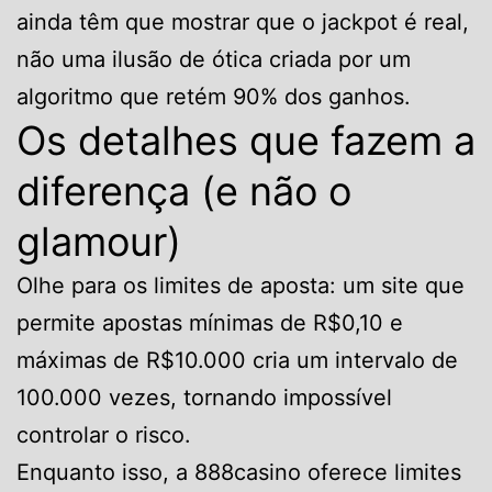
ainda têm que mostrar que o jackpot é real,
não uma ilusão de ótica criada por um
algoritmo que retém 90% dos ganhos.
Os detalhes que fazem a
diferença (e não o
glamour)
Olhe para os limites de aposta: um site que
permite apostas mínimas de R$0,10 e
máximas de R$10.000 cria um intervalo de
100.000 vezes, tornando impossível
controlar o risco.
Enquanto isso, a 888casino oferece limites