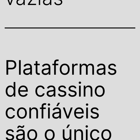
Plataformas
de cassino
confiáveis
são o único