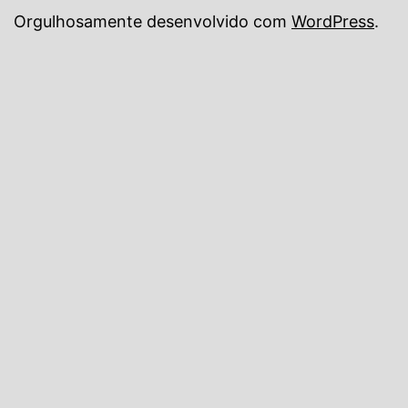
Orgulhosamente desenvolvido com
WordPress
.