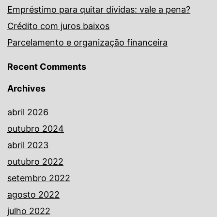
Empréstimo para quitar dívidas: vale a pena?
Crédito com juros baixos
Parcelamento e organização financeira
Recent Comments
Archives
abril 2026
outubro 2024
abril 2023
outubro 2022
setembro 2022
agosto 2022
julho 2022