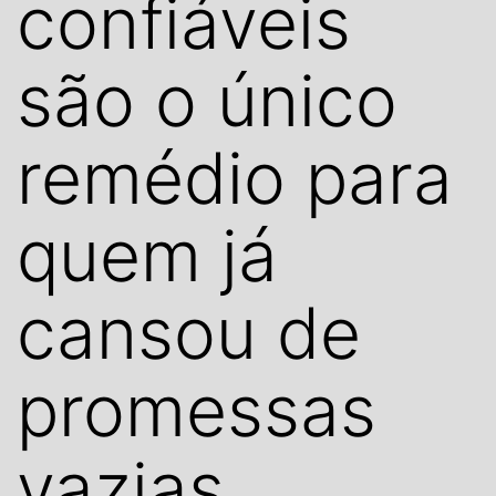
confiáveis
são o único
remédio para
quem já
cansou de
promessas
vazias