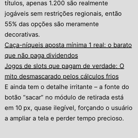
títulos, apenas 1.200 são realmente
jogáveis sem restrições regionais, então
55% das opções são meramente
decorativas.
Caça-níqueis aposta mínima 1 real: o barato
que não paga dividendos
Jogos de slots que pagam de verdade: O
mito desmascarado pelos cálculos frios
E ainda tem o detalhe irritante – a fonte do
botão “sacar” no módulo de retirada está
em 10 px, quase ilegível, forçando o usuário
a ampliar a tela e perder tempo precioso.