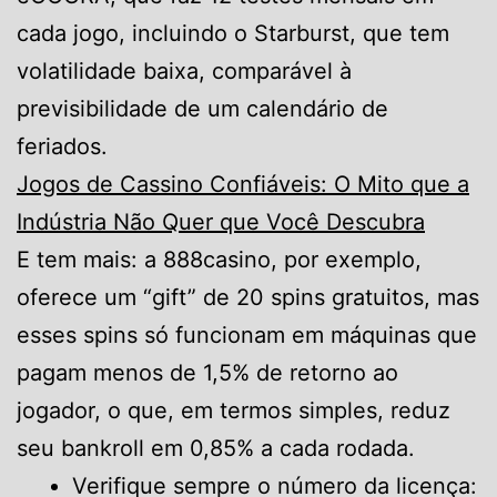
cada jogo, incluindo o Starburst, que tem
volatilidade baixa, comparável à
previsibilidade de um calendário de
feriados.
Jogos de Cassino Confiáveis: O Mito que a
Indústria Não Quer que Você Descubra
E tem mais: a 888casino, por exemplo,
oferece um “gift” de 20 spins gratuitos, mas
esses spins só funcionam em máquinas que
pagam menos de 1,5% de retorno ao
jogador, o que, em termos simples, reduz
seu bankroll em 0,85% a cada rodada.
Verifique sempre o número da licença: