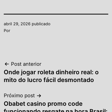
abril 29, 2026
publicado
Por
Navegação
Post anterior
Onde jogar roleta dinheiro real: o
de
mito do lucro fácil desmontado
Post
Próximo post
Obabet casino promo code
funcionando resgate na hora Brasil: