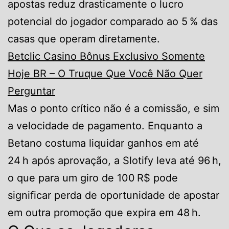
apostas reduz drasticamente o lucro
potencial do jogador comparado ao 5 % das
casas que operam diretamente.
Betclic Casino Bônus Exclusivo Somente
Hoje BR – O Truque Que Você Não Quer
Perguntar
Mas o ponto crítico não é a comissão, e sim
a velocidade de pagamento. Enquanto a
Betano costuma liquidar ganhos em até
24 h após aprovação, a Slotify leva até 96 h,
o que para um giro de 100 R$ pode
significar perda de oportunidade de apostar
em outra promoção que expira em 48 h.