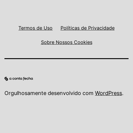
Termos de Uso
Políticas de Privacidade
Sobre Nossos Cookies
Orgulhosamente desenvolvido com
WordPress
.