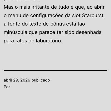
Mas o mais irritante de tudo é que, ao abrir
o menu de configurações da slot Starburst,
a fonte do texto de bônus está tão
minúscula que parece ter sido desenhada
para ratos de laboratório.
abril 29, 2026
publicado
Por