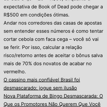
expectativa de Book of Dead pode chegar a
R$500 em condições ótimas.
Andar nos corredores das casas de apostas
sem entender esses números é como tentar
cortar cebola com faca cega – você só vai
se ferir. Por isso, calcular a relação
risco/retorno antes de aceitar o bônus salva
mais de 70% dos novatos de acabar no
vermelho.
O cassino mais confiável Brasil foi
desmascarado: jogue sem ilusão
Nova Plataforma de Bingo Desmascarada: O
Que os Promotores Não Querem Que Você