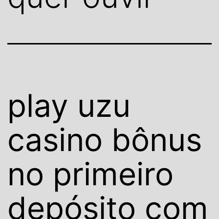
play uzu
casino bônus
no primeiro
depósito com