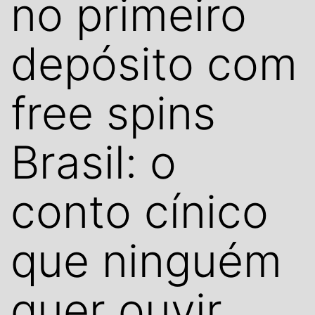
no primeiro
depósito com
free spins
Brasil: o
conto cínico
que ninguém
quer ouvir