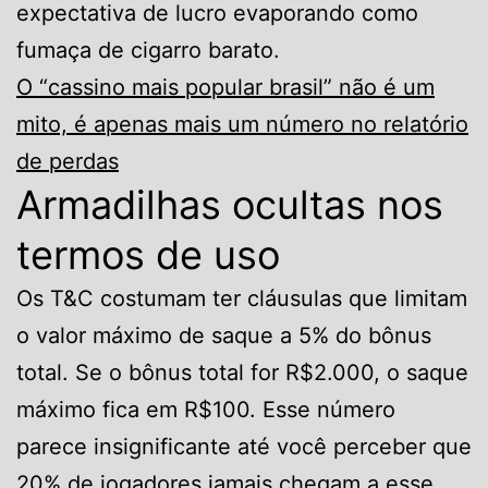
expectativa de lucro evaporando como
fumaça de cigarro barato.
O “cassino mais popular brasil” não é um
mito, é apenas mais um número no relatório
de perdas
Armadilhas ocultas nos
termos de uso
Os T&C costumam ter cláusulas que limitam
o valor máximo de saque a 5% do bônus
total. Se o bônus total for R$2.000, o saque
máximo fica em R$100. Esse número
parece insignificante até você perceber que
20% de jogadores jamais chegam a esse