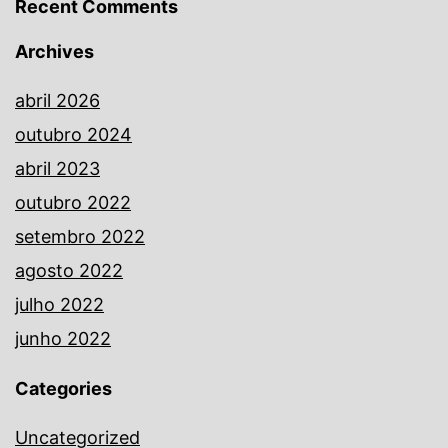
Recent Comments
Archives
abril 2026
outubro 2024
abril 2023
outubro 2022
setembro 2022
agosto 2022
julho 2022
junho 2022
Categories
Uncategorized