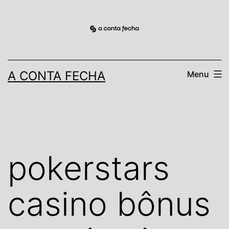
Pular
para
o
conteúdo
A CONTA FECHA
Menu
pokerstars
casino bônus