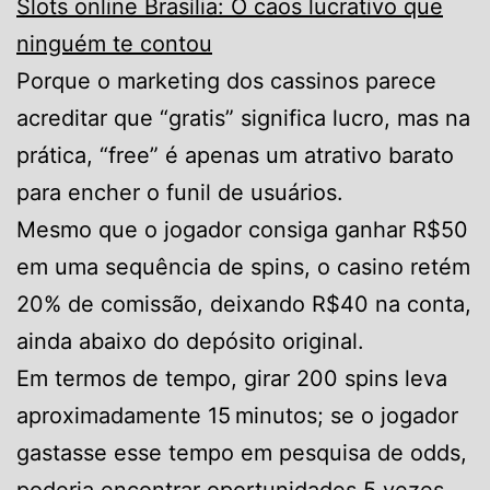
Slots online Brasília: O caos lucrativo que
ninguém te contou
Porque o marketing dos cassinos parece
acreditar que “gratis” significa lucro, mas na
prática, “free” é apenas um atrativo barato
para encher o funil de usuários.
Mesmo que o jogador consiga ganhar R$50
em uma sequência de spins, o casino retém
20% de comissão, deixando R$40 na conta,
ainda abaixo do depósito original.
Em termos de tempo, girar 200 spins leva
aproximadamente 15 minutos; se o jogador
gastasse esse tempo em pesquisa de odds,