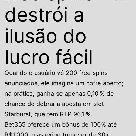
destrói a
ilusão do
lucro fácil
Quando o usuário vê 200 free spins
anunciados, ele imagina um cofre aberto;
na prática, ganha‑se apenas 0,10 % de
chance de dobrar a aposta em slot
Starburst, que tem RTP 96,1 %.
Bet365 oferece um bônus de 100% até
R$1 000, mas exige turnover de 30x;