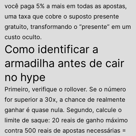
você paga 5% a mais em todas as apostas,
uma taxa que cobre o suposto presente
gratuito, transformando o “presente” em um
custo oculto.
Como identificar a
armadilha antes de cair
no hype
Primeiro, verifique o rollover. Se o número
for superior a 30x, a chance de realmente
ganhar é quase nula. Segundo, calcule o
limite de saque: 20 reais de ganho máximo
contra 500 reais de apostas necessárias =