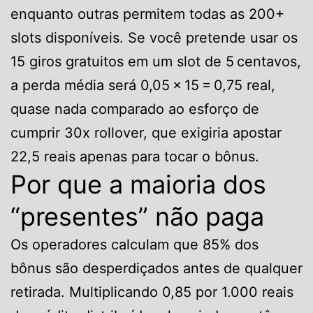
enquanto outras permitem todas as 200+
slots disponíveis. Se você pretende usar os
15 giros gratuitos em um slot de 5 centavos,
a perda média será 0,05 × 15 = 0,75 real,
quase nada comparado ao esforço de
cumprir 30x rollover, que exigiria apostar
22,5 reais apenas para tocar o bônus.
Por que a maioria dos
“presentes” não paga
Os operadores calculam que 85% dos
bônus são desperdiçados antes de qualquer
retirada. Multiplicando 0,85 por 1.000 reais