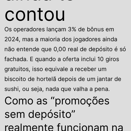
contou
Os operadores lançam 3% de bônus em
2024, mas a maioria dos jogadores ainda
não entende que 0,00 real de depósito é só
fachada. E quando a oferta inclui 10 giros
gratuitos, isso equivale a receber um
biscoito de hortelã depois de um jantar de
sushi, ou seja, nada que valha a pena.
Como as “promoções
sem depósito”
realmente funcionam na