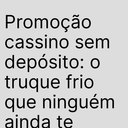
Promoção
cassino sem
depósito: o
truque frio
que ninguém
ainda te