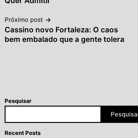
Quer Admitir
Próximo post
Cassino novo Fortaleza: O caos
bem embalado que a gente tolera
Pesquisar
Pesquisa
Recent Posts