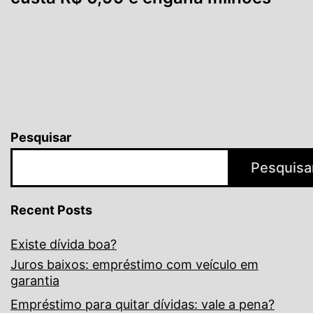
Pesquisar
Pesquisa
Recent Posts
Existe dívida boa?
Juros baixos: empréstimo com veículo em
garantia
Empréstimo para quitar dívidas: vale a pena?