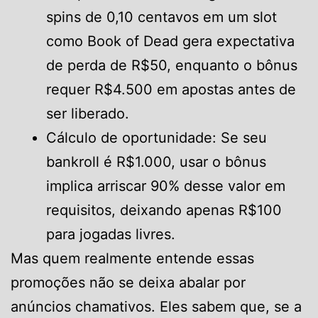
spins de 0,10 centavos em um slot
como Book of Dead gera expectativa
de perda de R$50, enquanto o bônus
requer R$4.500 em apostas antes de
ser liberado.
Cálculo de oportunidade: Se seu
bankroll é R$1.000, usar o bônus
implica arriscar 90% desse valor em
requisitos, deixando apenas R$100
para jogadas livres.
Mas quem realmente entende essas
promoções não se deixa abalar por
anúncios chamativos. Eles sabem que, se a