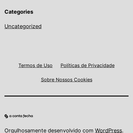
Categories
Uncategorized
Termos de Uso
Políticas de Privacidade
Sobre Nossos Cookies
Orgulhosamente desenvolvido com
WordPress
.