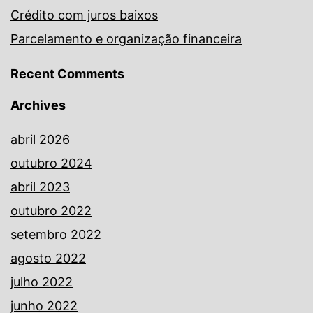
Crédito com juros baixos
Parcelamento e organização financeira
Recent Comments
Archives
abril 2026
outubro 2024
abril 2023
outubro 2022
setembro 2022
agosto 2022
julho 2022
junho 2022