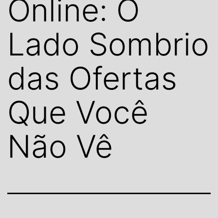
Online: O
Lado Sombrio
das Ofertas
Que Você
Não Vê