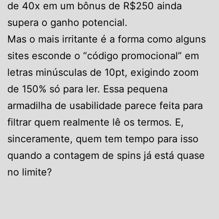
de 40x em um bônus de R$250 ainda
supera o ganho potencial.
Mas o mais irritante é a forma como alguns
sites esconde o “código promocional” em
letras minúsculas de 10pt, exigindo zoom
de 150% só para ler. Essa pequena
armadilha de usabilidade parece feita para
filtrar quem realmente lê os termos. E,
sinceramente, quem tem tempo para isso
quando a contagem de spins já está quase
no limite?