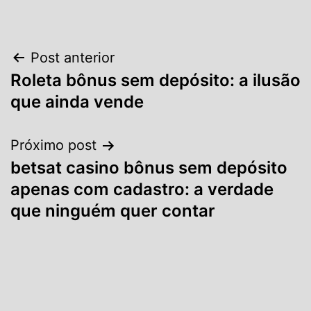
Navegação
Post anterior
Roleta bônus sem depósito: a ilusão
de
que ainda vende
Post
Próximo post
betsat casino bônus sem depósito
apenas com cadastro: a verdade
que ninguém quer contar