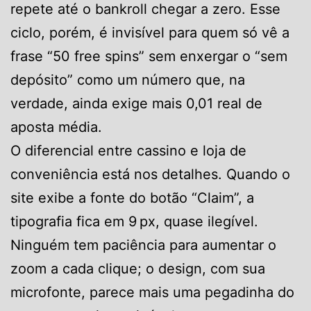
repete até o bankroll chegar a zero. Esse
ciclo, porém, é invisível para quem só vê a
frase “50 free spins” sem enxergar o “sem
depósito” como um número que, na
verdade, ainda exige mais 0,01 real de
aposta média.
O diferencial entre cassino e loja de
conveniência está nos detalhes. Quando o
site exibe a fonte do botão “Claim”, a
tipografia fica em 9 px, quase ilegível.
Ninguém tem paciência para aumentar o
zoom a cada clique; o design, com sua
microfonte, parece mais uma pegadinha do