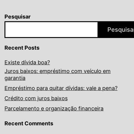
Pesquisar
Pesquisa
Recent Posts
Existe dívida boa?
Juros baixos: empréstimo com veículo em
garantia
Empréstimo para quitar dívidas: vale a pena?
Crédito com juros baixos
Parcelamento e organização financeira
Recent Comments