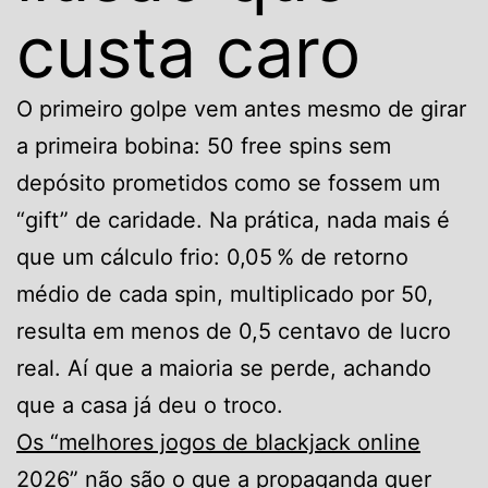
custa caro
O primeiro golpe vem antes mesmo de girar
a primeira bobina: 50 free spins sem
depósito prometidos como se fossem um
“gift” de caridade. Na prática, nada mais é
que um cálculo frio: 0,05 % de retorno
médio de cada spin, multiplicado por 50,
resulta em menos de 0,5 centavo de lucro
real. Aí que a maioria se perde, achando
que a casa já deu o troco.
Os “melhores jogos de blackjack online
2026” não são o que a propaganda quer