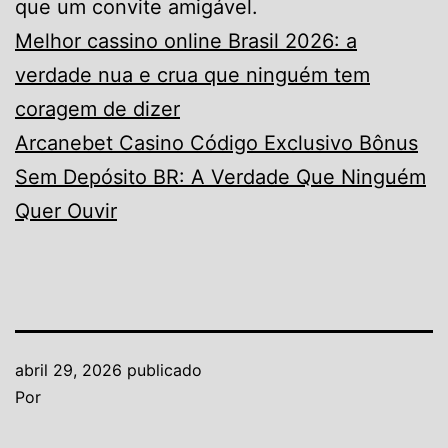
que um convite amigável.
Melhor cassino online Brasil 2026: a
verdade nua e crua que ninguém tem
coragem de dizer
Arcanebet Casino Código Exclusivo Bônus
Sem Depósito BR: A Verdade Que Ninguém
Quer Ouvir
abril 29, 2026
publicado
Por