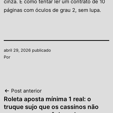
cinza. É como tentar ler um contrato de 10
páginas com óculos de grau 2, sem lupa.
abril 29, 2026
publicado
Por
Navegação
Post anterior
Roleta aposta mínima 1 real: o
de
truque sujo que os cassinos não