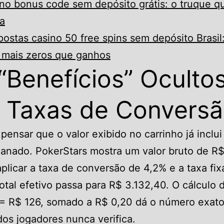
ino bonus code sem depósito grátis: o truque q
a
stas casino 50 free spins sem depósito Brasil:
 mais zeros que ganhos
“Benefícios” Oculto
 Taxas de Convers
pensar que o valor exibido no carrinho já inclui
anado. PokerStars mostra um valor bruto de R$
plicar a taxa de conversão de 4,2% e a taxa fi
total efetivo passa para R$ 3.132,40. O cálculo 
 = R$ 126, somado a R$ 0,20 dá o número exato
dos jogadores nunca verifica.