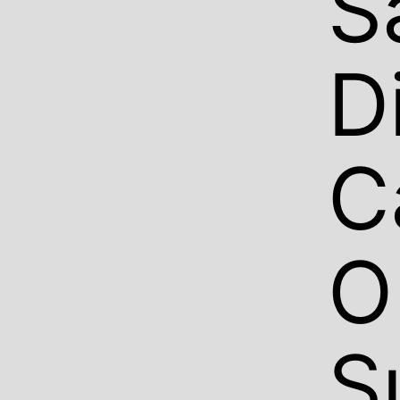
S
D
C
O
S