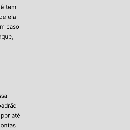
cê tem
de ela
em caso
saque,
ssa
padrão
por até
contas