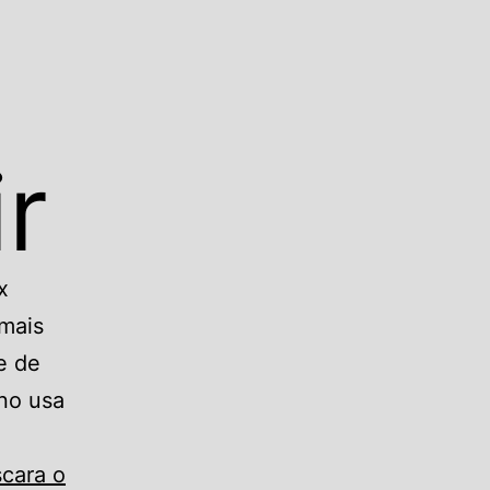
r
x
 mais
e de
ino usa
cara o