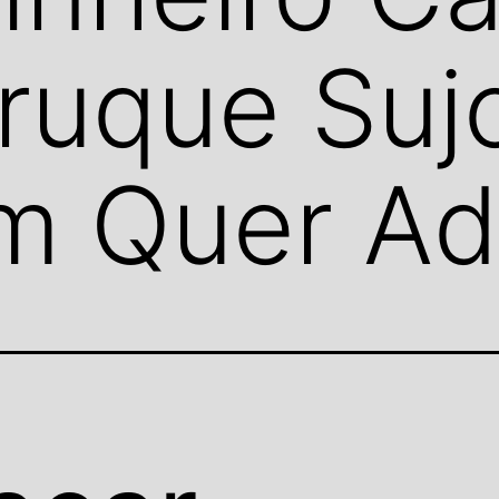
Truque Suj
 Quer Adm