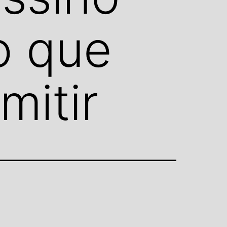
o que
itir