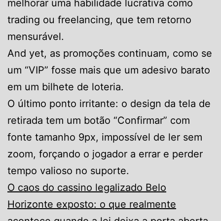
melhorar uma habilidade lucrativa como
trading ou freelancing, que tem retorno
mensurável.
And yet, as promoções continuam, como se
um “VIP” fosse mais que um adesivo barato
em um bilhete de loteria.
O último ponto irritante: o design da tela de
retirada tem um botão “Confirmar” com
fonte tamanho 9px, impossível de ler sem
zoom, forçando o jogador a errar e perder
tempo valioso no suporte.
O caos do cassino legalizado Belo
Horizonte exposto: o que realmente