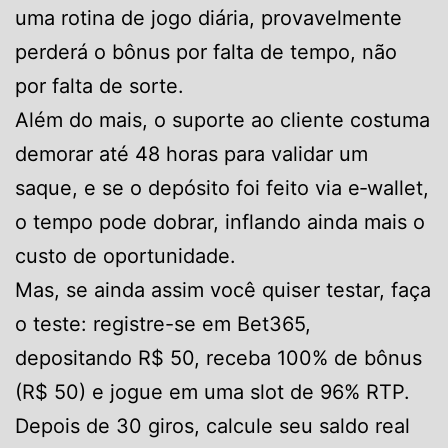
uma rotina de jogo diária, provavelmente
perderá o bônus por falta de tempo, não
por falta de sorte.
Além do mais, o suporte ao cliente costuma
demorar até 48 horas para validar um
saque, e se o depósito foi feito via e‑wallet,
o tempo pode dobrar, inflando ainda mais o
custo de oportunidade.
Mas, se ainda assim você quiser testar, faça
o teste: registre-se em Bet365,
depositando R$ 50, receba 100% de bônus
(R$ 50) e jogue em uma slot de 96% RTP.
Depois de 30 giros, calcule seu saldo real