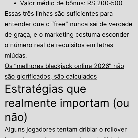
Valor médio de bônus: R$ 200‑500
Essas três linhas são suficientes para
entender que o “free” nunca sai de verdade
de graça, e o marketing costuma esconder
o número real de requisitos em letras
miúdas.
Os “melhores blackjack online 2026” não
são glorificados, são calculados
Estratégias que
realmente importam (ou
não)
Alguns jogadores tentam driblar o rollover