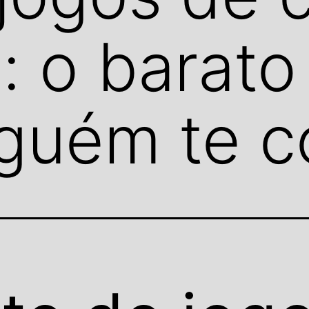
: o barato
guém te c