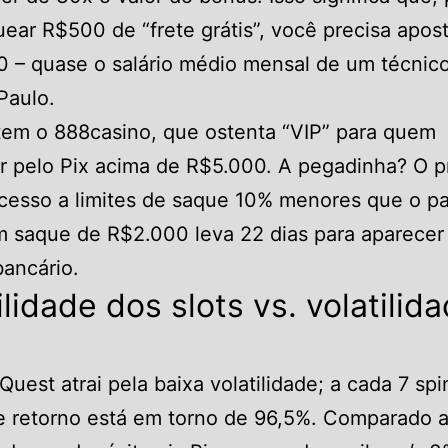
ear R$500 de “frete grátis”, você precisa apost
 – quase o salário médio mensal de um técnico
Paulo.
tem o 888casino, que ostenta “VIP” para quem
r pelo Pix acima de R$5.000. A pegadinha? O 
cesso a limites de saque 10% menores que o p
 saque de R$2.000 leva 22 dias para aparecer
bancário.
ilidade dos slots vs. volatilid
Quest atrai pela baixa volatilidade; a cada 7 spi
 retorno está em torno de 96,5%. Comparado a