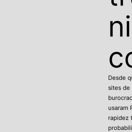
n
c
Desde qu
sites de
burocrac
usaram 
rapidez 
probabil