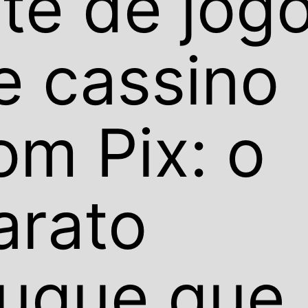
ite de jog
e cassino
om Pix: o
arato
ruque que