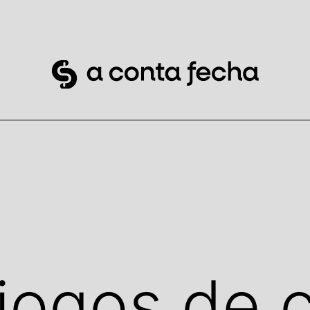
 jogos de 