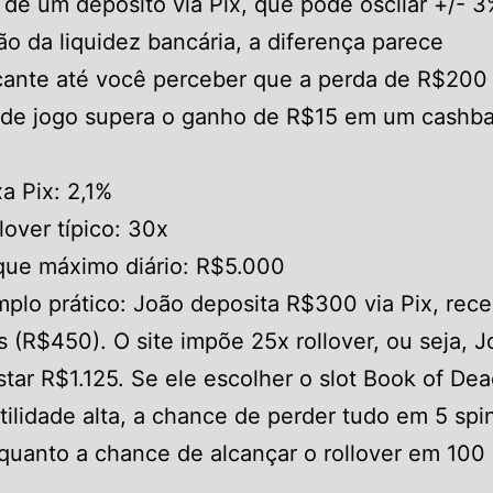
 de um depósito via Pix, que pode oscilar +/- 3
o da liquidez bancária, a diferença parece
icante até você perceber que a perda de R$200
 de jogo supera o ganho de R$15 em um cashb
a Pix: 2,1%
lover típico: 30x
que máximo diário: R$5.000
plo prático: João deposita R$300 via Pix, rec
 (R$450). O site impõe 25x rollover, ou seja, 
tar R$1.125. Se ele escolher o slot Book of De
tilidade alta, a chance de perder tudo em 5 spi
uanto a chance de alcançar o rollover em 100 