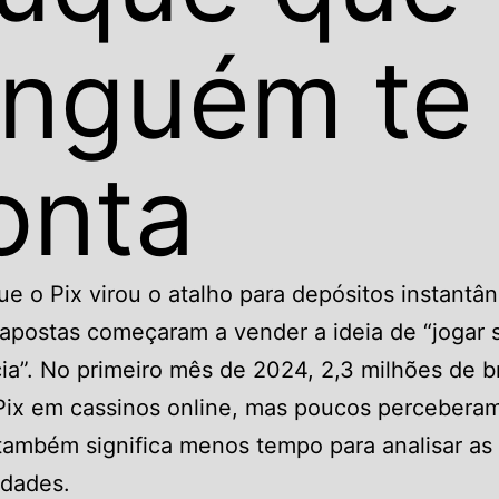
inguém te
onta
e o Pix virou o atalho para depósitos instantân
 apostas começaram a vender a ideia de “jogar
ia”. No primeiro mês de 2024, 2,3 milhões de br
Pix em cassinos online, mas poucos percebera
também significa menos tempo para analisar as
idades.