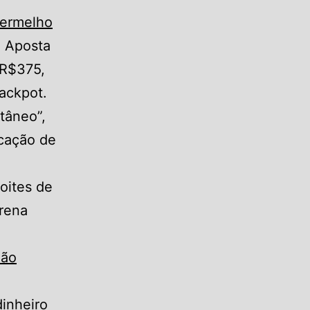
vermelho
× Aposta
-R$375,
ackpot.
tâneo”,
icação de
oites de
drena
Não
dinheiro