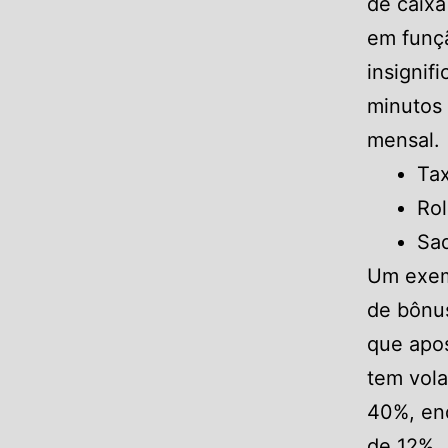
de caixa
em funçã
insignif
minutos
mensal.
Tax
Rol
Sa
Um exem
de bônus
que apos
tem vola
40%, enq
de 12%.