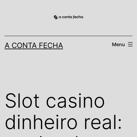
Pular
para
o
conteúdo
A CONTA FECHA
Menu
Slot casino
dinheiro real: