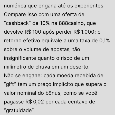
numérica que engana até os experientes
Compare isso com uma oferta de
“cashback” de 10% na 888casino, que
devolve R$ 100 após perder R$ 1.000; o
retorno efetivo equivale a uma taxa de 0,1%
sobre o volume de apostas, tão
insignificante quanto o risco de um
milímetro de chuva em um deserto.
Não se engane: cada moeda recebida de
“gift” tem um preço implícito que supera o
valor nominal do bônus, como se você
pagasse R$ 0,02 por cada centavo de
“gratuidade”.