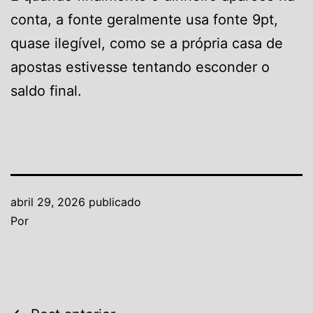
conta, a fonte geralmente usa fonte 9pt,
quase ilegível, como se a própria casa de
apostas estivesse tentando esconder o
saldo final.
abril 29, 2026
publicado
Por