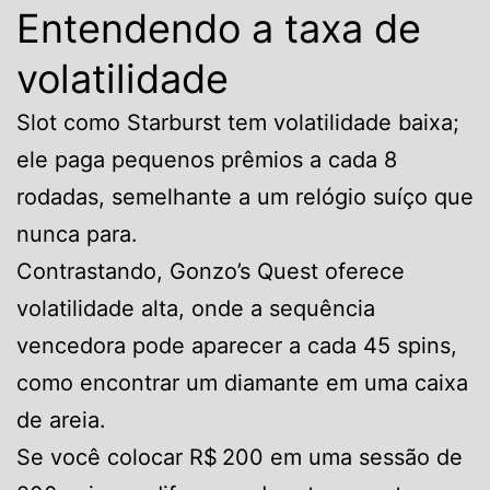
Entendendo a taxa de
volatilidade
Slot como Starburst tem volatilidade baixa;
ele paga pequenos prêmios a cada 8
rodadas, semelhante a um relógio suíço que
nunca para.
Contrastando, Gonzo’s Quest oferece
volatilidade alta, onde a sequência
vencedora pode aparecer a cada 45 spins,
como encontrar um diamante em uma caixa
de areia.
Se você colocar R$ 200 em uma sessão de