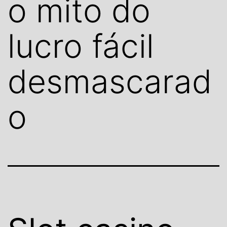
o mito do
lucro fácil
desmascarad
o