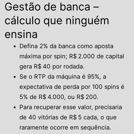
Gestão de banca –
cálculo que ninguém
ensina
Defina 2% da banca como aposta
máxima por spin; R$ 2.000 de capital
gera R$ 40 por rodada.
Se o RTP da máquina é 95%, a
expectativa de perda por 100 spins é
5% de R$ 4.000, ou R$ 200.
Para recuperar esse valor, precisaria
de 40 vitórias de R$ 5 cada, o que
raramente ocorre em sequência.