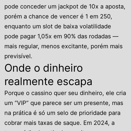
pode conceder um jackpot de 10x a aposta,
porém a chance de vencer é 1 em 250,
enquanto um slot de baixa volatilidade
pode pagar 1,05x em 90% das rodadas —
mais regular, menos excitante, porém mais
previsível.
Onde o dinheiro
realmente escapa
Porque o cassino quer seu dinheiro, ele cria
um “VIP” que parece ser um presente, mas
na prática é só um selo de prioridade para
cobrar mais taxas de saque. Em 2024, a