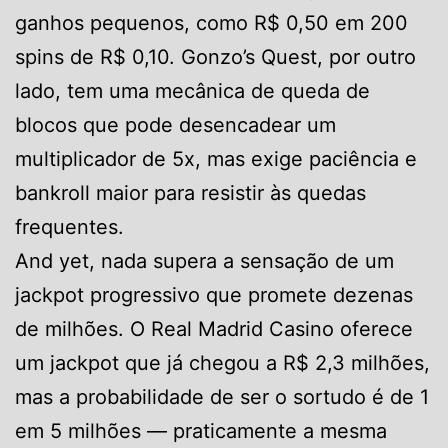
ganhos pequenos, como R$ 0,50 em 200
spins de R$ 0,10. Gonzo’s Quest, por outro
lado, tem uma mecânica de queda de
blocos que pode desencadear um
multiplicador de 5x, mas exige paciência e
bankroll maior para resistir às quedas
frequentes.
And yet, nada supera a sensação de um
jackpot progressivo que promete dezenas
de milhões. O Real Madrid Casino oferece
um jackpot que já chegou a R$ 2,3 milhões,
mas a probabilidade de ser o sortudo é de 1
em 5 milhões — praticamente a mesma