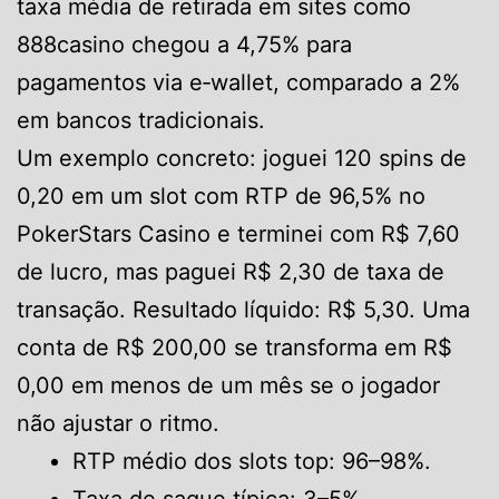
taxa média de retirada em sites como
888casino chegou a 4,75% para
pagamentos via e‑wallet, comparado a 2%
em bancos tradicionais.
Um exemplo concreto: joguei 120 spins de
0,20 em um slot com RTP de 96,5% no
PokerStars Casino e terminei com R$ 7,60
de lucro, mas paguei R$ 2,30 de taxa de
transação. Resultado líquido: R$ 5,30. Uma
conta de R$ 200,00 se transforma em R$
0,00 em menos de um mês se o jogador
não ajustar o ritmo.
RTP médio dos slots top: 96–98%.