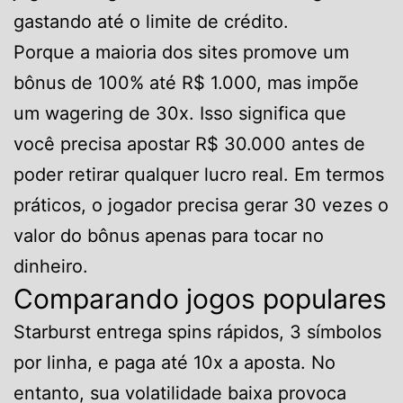
gastando até o limite de crédito.
Porque a maioria dos sites promove um
bônus de 100% até R$ 1.000, mas impõe
um wagering de 30x. Isso significa que
você precisa apostar R$ 30.000 antes de
poder retirar qualquer lucro real. Em termos
práticos, o jogador precisa gerar 30 vezes o
valor do bônus apenas para tocar no
dinheiro.
Comparando jogos populares
Starburst entrega spins rápidos, 3 símbolos
por linha, e paga até 10x a aposta. No
entanto, sua volatilidade baixa provoca