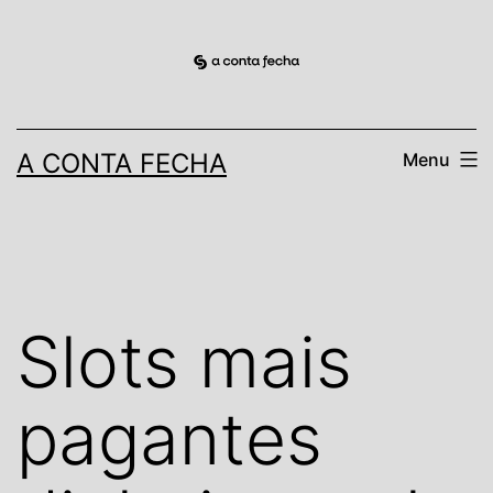
Pular
para
o
conteúdo
A CONTA FECHA
Menu
Slots mais
pagantes