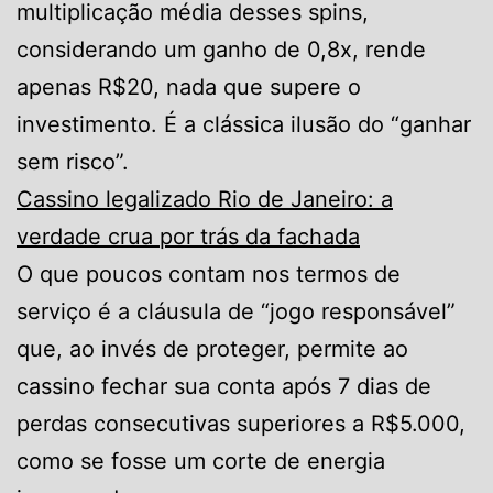
multiplicação média desses spins,
considerando um ganho de 0,8x, rende
apenas R$20, nada que supere o
investimento. É a clássica ilusão do “ganhar
sem risco”.
Cassino legalizado Rio de Janeiro: a
verdade crua por trás da fachada
O que poucos contam nos termos de
serviço é a cláusula de “jogo responsável”
que, ao invés de proteger, permite ao
cassino fechar sua conta após 7 dias de
perdas consecutivas superiores a R$5.000,
como se fosse um corte de energia