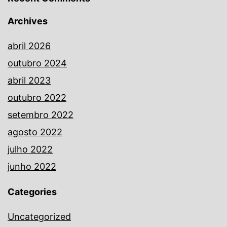
Archives
abril 2026
outubro 2024
abril 2023
outubro 2022
setembro 2022
agosto 2022
julho 2022
junho 2022
Categories
Uncategorized