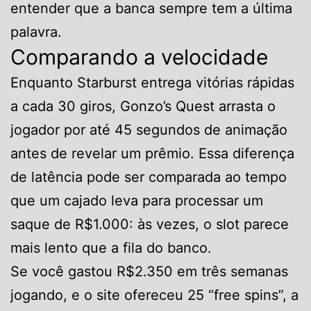
entender que a banca sempre tem a última
palavra.
Comparando a velocidade
Enquanto Starburst entrega vitórias rápidas
a cada 30 giros, Gonzo’s Quest arrasta o
jogador por até 45 segundos de animação
antes de revelar um prêmio. Essa diferença
de latência pode ser comparada ao tempo
que um cajado leva para processar um
saque de R$1.000: às vezes, o slot parece
mais lento que a fila do banco.
Se você gastou R$2.350 em três semanas
jogando, e o site ofereceu 25 “free spins”, a