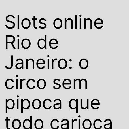
Slots online
Rio de
Janeiro: o
circo sem
pipoca que
todo carioca