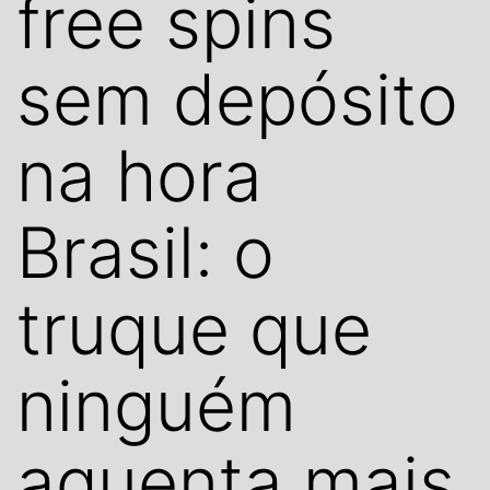
free spins
sem depósito
na hora
Brasil: o
truque que
ninguém
aguenta mais