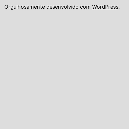
Orgulhosamente desenvolvido com
WordPress
.