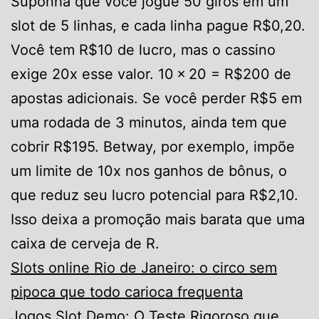
Suponha que você jogue 50 giros em um
slot de 5 linhas, e cada linha pague R$0,20.
Você tem R$10 de lucro, mas o cassino
exige 20x esse valor. 10 × 20 = R$200 de
apostas adicionais. Se você perder R$5 em
uma rodada de 3 minutos, ainda tem que
cobrir R$195. Betway, por exemplo, impõe
um limite de 10x nos ganhos de bônus, o
que reduz seu lucro potencial para R$2,10.
Isso deixa a promoção mais barata que uma
caixa de cerveja de R.
Slots online Rio de Janeiro: o circo sem
pipoca que todo carioca frequenta
Jogos Slot Demo: O Teste Rigoroso que