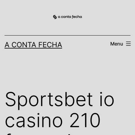
Pular
para
o
conteúdo
A CONTA FECHA
Menu
Sportsbet io
casino 210