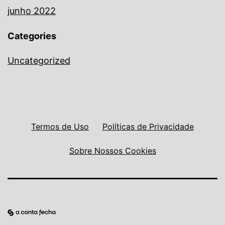
junho 2022
Categories
Uncategorized
Termos de Uso
Políticas de Privacidade
Sobre Nossos Cookies