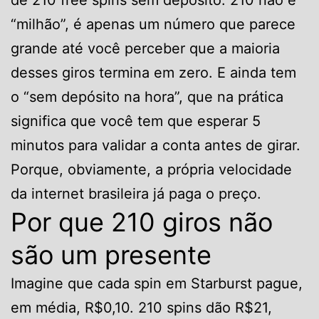
de 210 free spins sem depósito. 210 não é
“milhão”, é apenas um número que parece
grande até você perceber que a maioria
desses giros termina em zero. E ainda tem
o “sem depósito na hora”, que na prática
significa que você tem que esperar 5
minutos para validar a conta antes de girar.
Porque, obviamente, a própria velocidade
da internet brasileira já paga o preço.
Por que 210 giros não
são um presente
Imagine que cada spin em Starburst pague,
em média, R$0,10. 210 spins dão R$21,