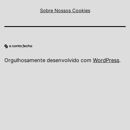
Sobre Nossos Cookies
Orgulhosamente desenvolvido com
WordPress
.