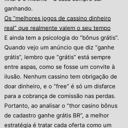
ganhando.
Os “melhores jogos de cassino dinheiro
real” que realmente valem o seu tempo
E ainda tem a psicologia do “bônus grátis”.
Quando vejo um anúncio que diz “ganhe
grátis”, lembro que “grátis” está sempre
entre aspas, como se fosse um convite à
ilusão. Nenhum cassino tem obrigação de
doar dinheiro, e o “free” é só um disfarce
para a cobrança de comissão nas perdas.
Portanto, ao analisar o “thor casino bônus
de cadastro ganhe grátis BR”, a melhor
estratégia é tratar cada oferta como um