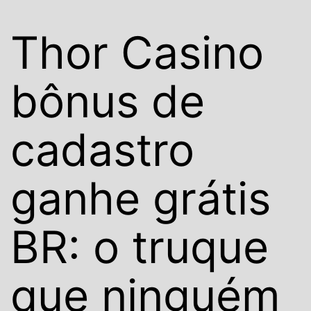
Thor Casino
bônus de
cadastro
ganhe grátis
BR: o truque
que ninguém