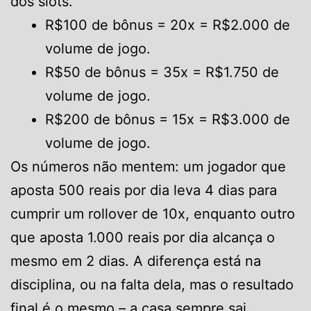
dos slots.
R$100 de bônus = 20x = R$2.000 de
volume de jogo.
R$50 de bônus = 35x = R$1.750 de
volume de jogo.
R$200 de bônus = 15x = R$3.000 de
volume de jogo.
Os números não mentem: um jogador que
aposta 500 reais por dia leva 4 dias para
cumprir um rollover de 10x, enquanto outro
que aposta 1.000 reais por dia alcança o
mesmo em 2 dias. A diferença está na
disciplina, ou na falta dela, mas o resultado
final é o mesmo – a casa sempre sai