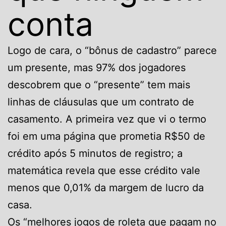
conta
Logo de cara, o “bônus de cadastro” parece
um presente, mas 97% dos jogadores
descobrem que o “presente” tem mais
linhas de cláusulas que um contrato de
casamento. A primeira vez que vi o termo
foi em uma página que prometia R$50 de
crédito após 5 minutos de registro; a
matemática revela que esse crédito vale
menos que 0,01% da margem de lucro da
casa.
Os “melhores jogos de roleta que pagam no