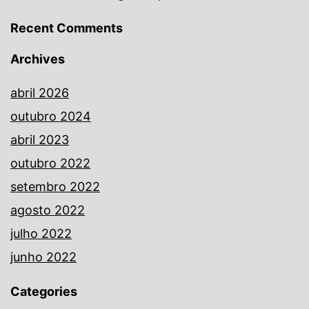
Recent Comments
Archives
abril 2026
outubro 2024
abril 2023
outubro 2022
setembro 2022
agosto 2022
julho 2022
junho 2022
Categories