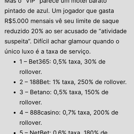
Mas o “VIP” parece um motel barato
pintado de azul. Um jogador que gasta
R$5.000 mensais vê seu limite de saque
reduzido 20% ao ser acusado de “atividade
suspeita”. Difícil achar glamour quando o
único luxo é a taxa de serviço.
1 – Bet365: 0,5% taxa, 30% de
rollover.
2 – 188Bet: 1% taxa, 250% de rollover.
3 – Betano: 0,5% taxa, 150% de
rollover.
4 – 888casino: 0,7% taxa, 200% de
rollover.
5 – NetBet: 0,6% taxa, 180% de