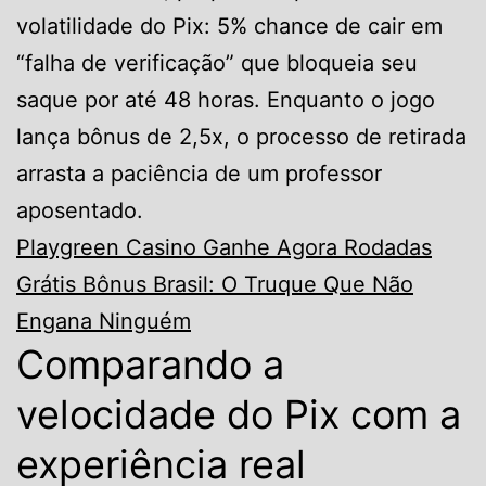
volatilidade do Pix: 5% chance de cair em
“falha de verificação” que bloqueia seu
saque por até 48 horas. Enquanto o jogo
lança bônus de 2,5x, o processo de retirada
arrasta a paciência de um professor
aposentado.
Playgreen Casino Ganhe Agora Rodadas
Grátis Bônus Brasil: O Truque Que Não
Engana Ninguém
Comparando a
velocidade do Pix com a
experiência real