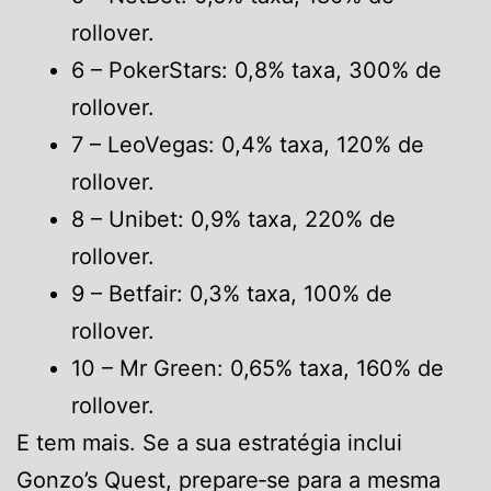
rollover.
6 – PokerStars: 0,8% taxa, 300% de
rollover.
7 – LeoVegas: 0,4% taxa, 120% de
rollover.
8 – Unibet: 0,9% taxa, 220% de
rollover.
9 – Betfair: 0,3% taxa, 100% de
rollover.
10 – Mr Green: 0,65% taxa, 160% de
rollover.
E tem mais. Se a sua estratégia inclui
Gonzo’s Quest, prepare‑se para a mesma