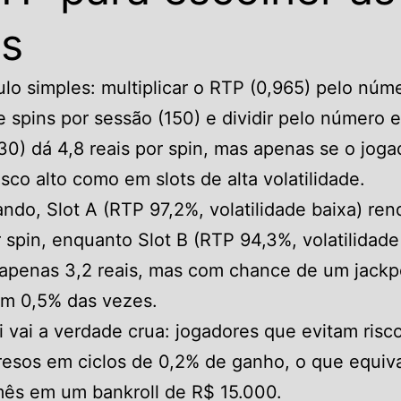
ts
lo simples: multiplicar o RTP (0,965) pelo núm
 spins por sessão (150) e dividir pelo número 
(30) dá 4,8 reais por spin, mas apenas se o joga
risco alto como em slots de alta volatilidade.
do, Slot A (RTP 97,2%, volatilidade baixa) ren
r spin, enquanto Slot B (RTP 94,3%, volatilidade 
apenas 3,2 reais, mas com chance de um jackp
em 0,5% das vezes.
 vai a verdade crua: jogadores que evitam ris
presos em ciclos de 0,2% de ganho, o que equiv
mês em um bankroll de R$ 15.000.