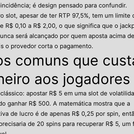
incidência; é design pensado para confundir.
ro slot, apesar de ter RTP 97,5%, tem um limite 
e R$ 0,10 a R$ 2,00, o que significa que o jack
nunca será alcançado por quem aposta acima d
is o provedor corta o pagamento.
os comuns que cus
heiro aos jogadores
clássico: apostar R$ 5 em uma slot de volatilid
do ganhar R$ 500. A matemática mostra que a
iva de lucro é de apenas R$ 0,25 por spin, ent
precisaria de 20 spins para recuperar R$ 5, um 