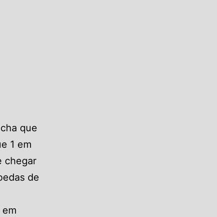
 acha que
que 1 em
e chegar
moedas de
% em