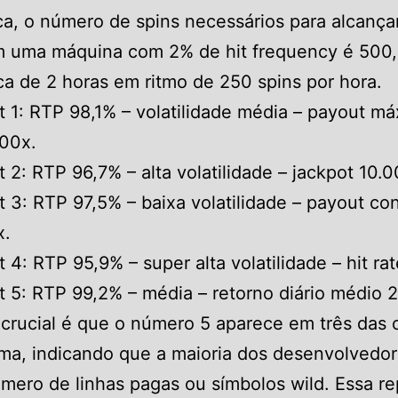
ca, o número de spins necessários para alcança
m uma máquina com 2% de hit frequency é 500,
ca de 2 horas em ritmo de 250 spins por hora.
t 1: RTP 98,1% – volatilidade média – payout m
00x.
t 2: RTP 96,7% – alta volatilidade – jackpot 10.
t 3: RTP 97,5% – baixa volatilidade – payout co
x.
t 4: RTP 95,9% – super alta volatilidade – hit ra
t 5: RTP 99,2% – média – retorno diário médio 2
crucial é que o número 5 aparece em três das 
ima, indicando que a maioria dos desenvolvedo
ero de linhas pagas ou símbolos wild. Essa re