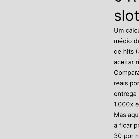
slo
Um cálcu
médio de
de hits 
aceitar 
Comparan
reais po
entrega 
1.000x 
Mas aqui
a ficar 
30 por 