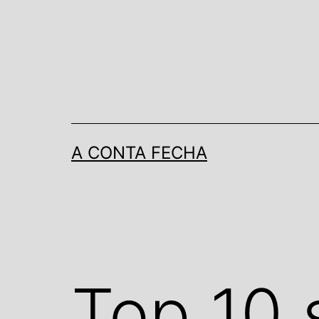
Pular
para
o
conteúdo
A CONTA FECHA
Top 10 