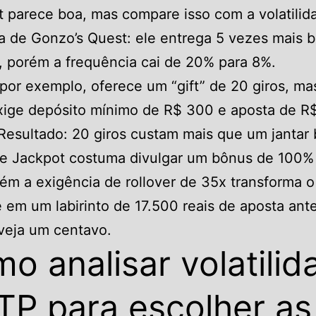
t parece boa, mas compare isso com a volatilid
a de Gonzo’s Quest: ele entrega 5 vezes mais b
, porém a frequência cai de 20% para 8%.
por exemplo, oferece um “gift” de 20 giros, mas
xige depósito mínimo de R$ 300 e aposta de R$
Resultado: 20 giros custam mais que um jantar 
e Jackpot costuma divulgar um bônus de 100%
ém a exigência de rollover de 35x transforma 
 em um labirinto de 17.500 reais de aposta ant
veja um centavo.
o analisar volatilid
TP para escolher as