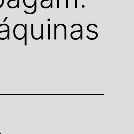
máquinas