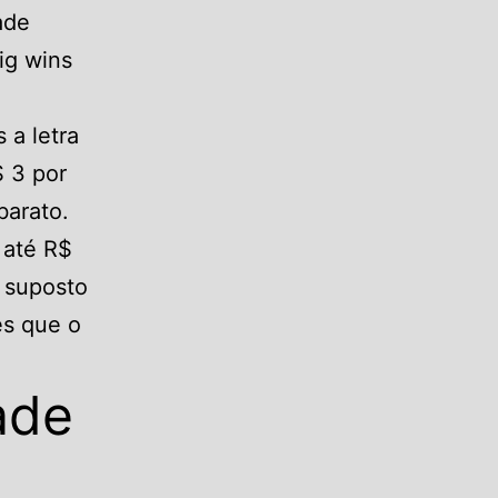
ade
ig wins
 a letra
 3 por
barato.
 até R$
o suposto
es que o
ade