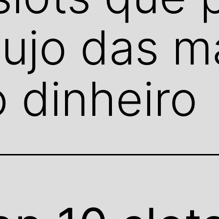
sujo das 
 dinheiro