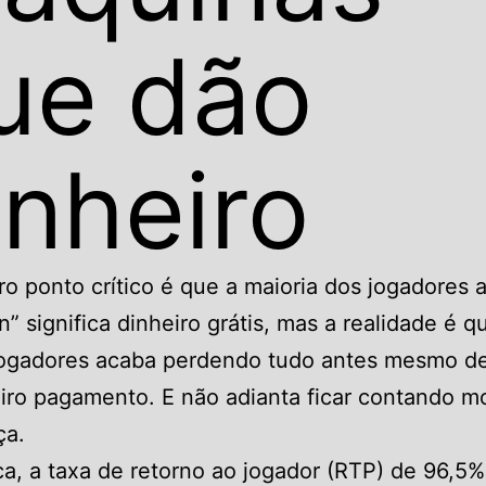
ue dão
inheiro
ro ponto crítico é que a maioria dos jogadores
in” significa dinheiro grátis, mas a realidade é 
jogadores acaba perdendo tudo antes mesmo d
iro pagamento. E não adianta ficar contando 
ça.
ca, a taxa de retorno ao jogador (RTP) de 96,5