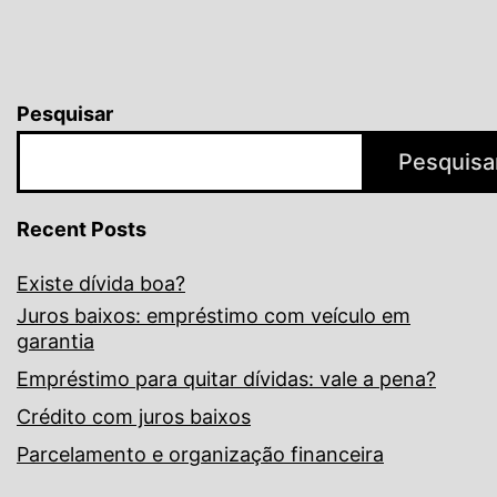
Pesquisar
Pesquisa
Recent Posts
Existe dívida boa?
Juros baixos: empréstimo com veículo em
garantia
Empréstimo para quitar dívidas: vale a pena?
Crédito com juros baixos
Parcelamento e organização financeira