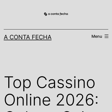
Pular
para
o
conteúdo
A CONTA FECHA
Menu
Top Cassino
Online 2026: