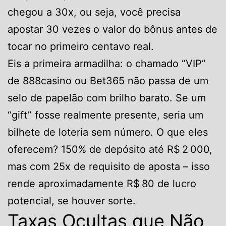
chegou a 30x, ou seja, você precisa
apostar 30 vezes o valor do bônus antes de
tocar no primeiro centavo real.
Eis a primeira armadilha: o chamado “VIP”
de 888casino ou Bet365 não passa de um
selo de papelão com brilho barato. Se um
“gift” fosse realmente presente, seria um
bilhete de loteria sem número. O que eles
oferecem? 150% de depósito até R$ 2 000,
mas com 25x de requisito de aposta – isso
rende aproximadamente R$ 80 de lucro
potencial, se houver sorte.
Taxas Ocultas que Não