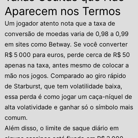
Aparecem nos Termos
Um jogador atento nota que a taxa de
conversão de moedas varia de 0,98 a 0,99
em sites como Betway. Se você converter
R$ 5 000 para euros, perde cerca de R$ 50
apenas na taxa, antes mesmo de colocar a
mão nos jogos. Comparado ao giro rápido
de Starburst, que tem volatilidade baixa,
essa perda é como jogar um caça-níquel de
alta volatividade e ganhar só o símbolo mais
comum.
Além disso, o limite de saque diário em