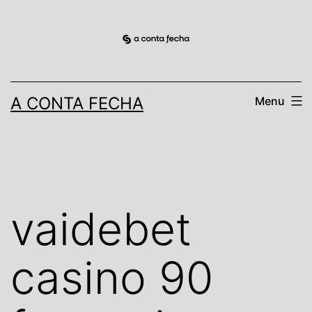
Pular
para
o
conteúdo
A CONTA FECHA
Menu
vaidebet
casino 90