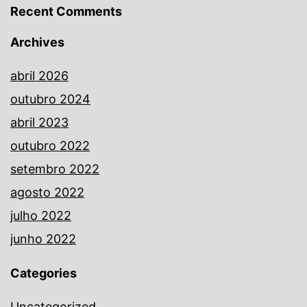
Recent Comments
Archives
abril 2026
outubro 2024
abril 2023
outubro 2022
setembro 2022
agosto 2022
julho 2022
junho 2022
Categories
Uncategorized