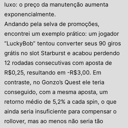
luxo: o preço da manutenção aumenta
exponencialmente.
Andando pela selva de promoções,
encontrei um exemplo prático: um jogador
“LuckyBob” tentou converter seus 90 giros
grátis no slot Starburst e acabou perdendo
12 rodadas consecutivas com aposta de
R$0,25, resultando em -R$3,00. Em
contraste, no Gonzo’s Quest ele teria
conseguido, com a mesma aposta, um
retorno médio de 5,2% a cada spin, o que
ainda seria insuficiente para compensar o
rollover, mas ao menos não seria tão