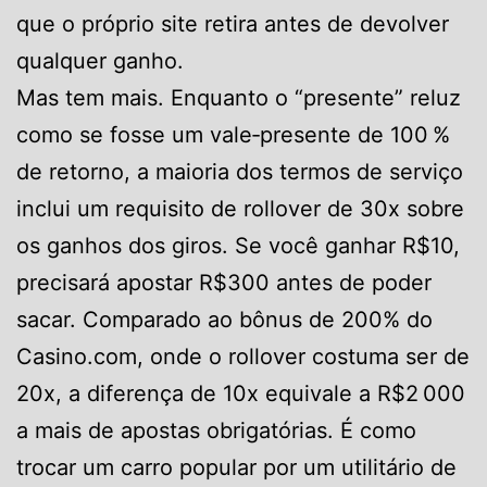
que o próprio site retira antes de devolver
qualquer ganho.
Mas tem mais. Enquanto o “presente” reluz
como se fosse um vale‑presente de 100 %
de retorno, a maioria dos termos de serviço
inclui um requisito de rollover de 30x sobre
os ganhos dos giros. Se você ganhar R$10,
precisará apostar R$300 antes de poder
sacar. Comparado ao bônus de 200% do
Casino.com, onde o rollover costuma ser de
20x, a diferença de 10x equivale a R$2 000
a mais de apostas obrigatórias. É como
trocar um carro popular por um utilitário de