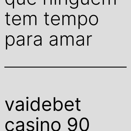
tem tempo
para amar
vaidebet
casino 90