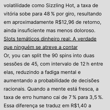
volatilidade como Sizzling Hot, a taxa de
vitória sobe para 48 % por giro, resultando
em aproximadamente R$12,96 de retorno,
ainda insuficiente mas menos doloroso.
Slots temáticos dinheiro real: A verdade
que ninguém se atreve a contar
Or, you can split the 90 spins into duas
sessões de 45, com intervalo de 12 h entre
elas, reduzindo a fadiga mental e
aumentando a probabilidade de decisões
racionais. Quando a mente está fresca, a
taxa de erro humano cai de 7 % para 3,5 %.
Essa diferença se traduz em R$1,40 a