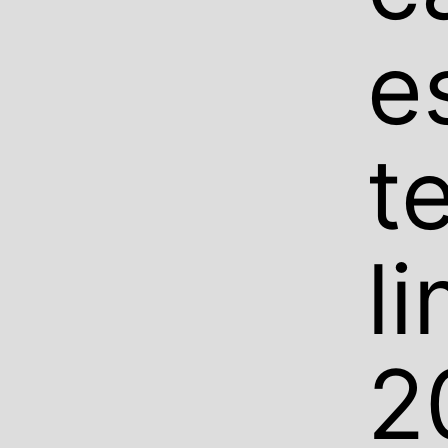
e
t
l
2