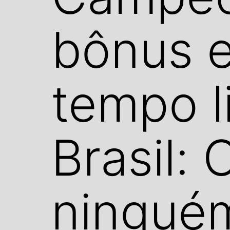
bônus e
tempo l
Brasil:
ningué