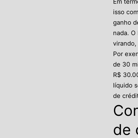
Em termo
isso com
ganho d
nada. O 
virando,
Por exe
de 30 mi
R$ 30.0
líquido 
de crédi
Com
de 