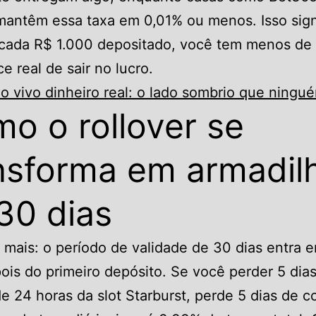
antêm essa taxa em 0,01% ou menos. Isso sign
 cada R$ 1.000 depositado, você tem menos de
e real de sair no lucro.
o vivo dinheiro real: o lado sombrio que ningu
o o rollover se
nsforma em armadil
30 dias
mais: o período de validade de 30 dias entra 
ois do primeiro depósito. Se você perder 5 dia
de 24 horas da slot Starburst, perde 5 dias de 