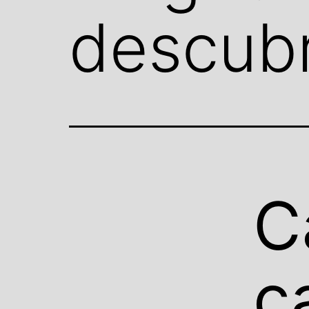
descub
C
c