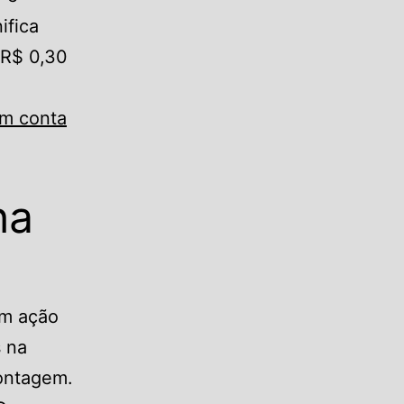
ifica
 R$ 0,30
ém conta
ha
em ação
s na
contagem.