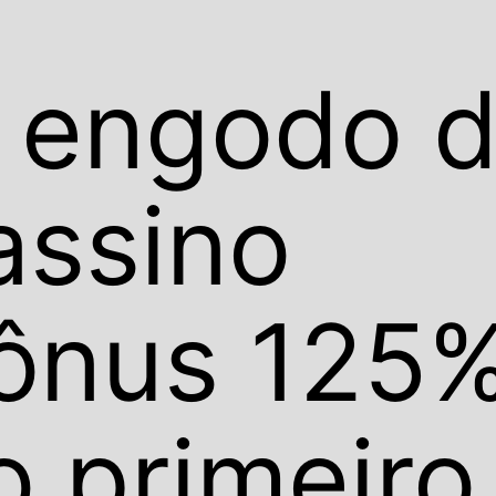
 engodo 
assino
ônus 125
o primeiro