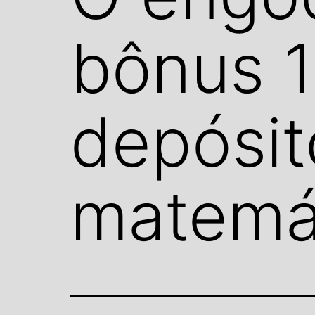
bônus 1
depósit
matemát