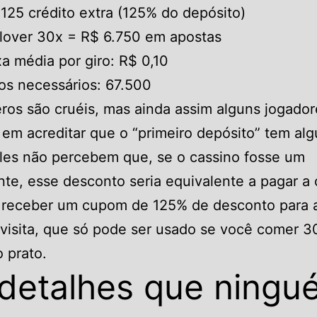
125 crédito extra (125% do depósito)
lover 30x = R$ 6.750 em apostas
a média por giro: R$ 0,10
os necessários: 67.500
os são cruéis, mas ainda assim alguns jogador
 em acreditar que o “primeiro depósito” tem al
les não percebem que, se o cassino fosse um
nte, esse desconto seria equivalente a pagar a
e receber um cupom de 125% de desconto para 
visita, que só pode ser usado se você comer 3
 prato.
detalhes que ningu