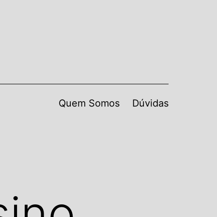
Quem Somos
Dúvidas
sino