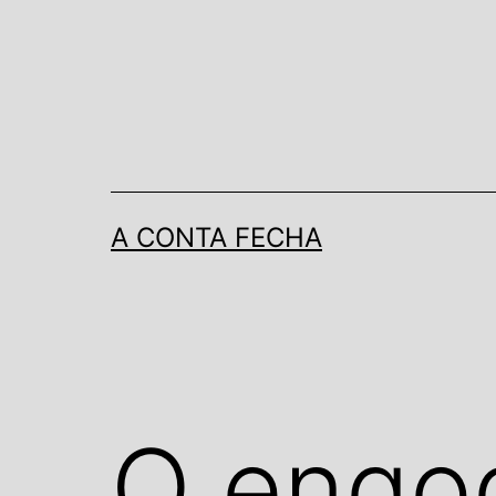
Pular
para
o
conteúdo
A CONTA FECHA
O engo