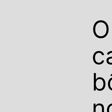
O
c
b
n