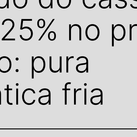
25% no pr
o: pura
ica fria