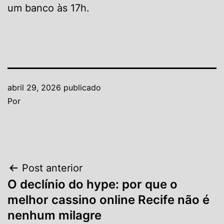
um banco às 17h.
abril 29, 2026
publicado
Por
Navegação
Post anterior
O declínio do hype: por que o
de
melhor cassino online Recife não é
Post
nenhum milagre