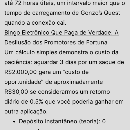
até 72 horas úteis, um intervalo maior que o
tempo de carregamento de Gonzo’s Quest
quando a conexão cai.
Bingo Eletrônico Que Paga de Verdade: A
Desilusão dos Promotores de Fortuna
Um cálculo simples demonstra o custo da
paciência: aguardar 3 dias por um saque de
R$2.000,00 gera um “custo de
oportunidade” de aproximadamente
R$30,00 se considerarmos um retorno
diário de 0,5% que você poderia ganhar em
outra aplicação.
Depósito instantâneo (teoria): 0