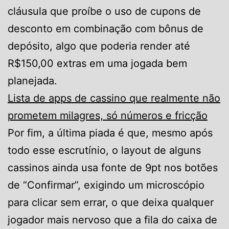
cláusula que proíbe o uso de cupons de
desconto em combinação com bônus de
depósito, algo que poderia render até
R$150,00 extras em uma jogada bem
planejada.
Lista de apps de cassino que realmente não
prometem milagres, só números e fricção
Por fim, a última piada é que, mesmo após
todo esse escrutínio, o layout de alguns
cassinos ainda usa fonte de 9pt nos botões
de “Confirmar”, exigindo um microscópio
para clicar sem errar, o que deixa qualquer
jogador mais nervoso que a fila do caixa de