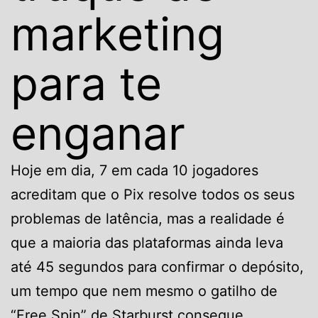
marketing
para te
enganar
Hoje em dia, 7 em cada 10 jogadores
acreditam que o Pix resolve todos os seus
problemas de latência, mas a realidade é
que a maioria das plataformas ainda leva
até 45 segundos para confirmar o depósito,
um tempo que nem mesmo o gatilho de
“Free Spin” de Starburst consegue