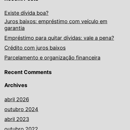
Existe dívida boa?
Juros baixos: empréstimo com veículo em
garantia
Empréstimo para quitar dívidas: vale a pena?
Crédito com juros baixos
Parcelamento e organização financeira
Recent Comments
Archives
abril 2026
outubro 2024
abril 2023
outubro 2022