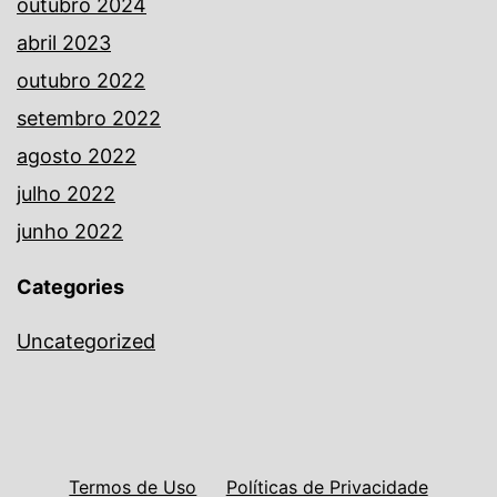
outubro 2024
abril 2023
outubro 2022
setembro 2022
agosto 2022
julho 2022
junho 2022
Categories
Uncategorized
Termos de Uso
Políticas de Privacidade