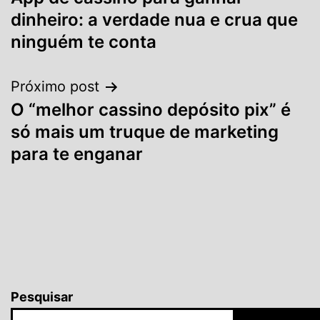
de
dinheiro: a verdade nua e crua que
Post
ninguém te conta
Próximo post
O “melhor cassino depósito pix” é
só mais um truque de marketing
para te enganar
Pesquisar