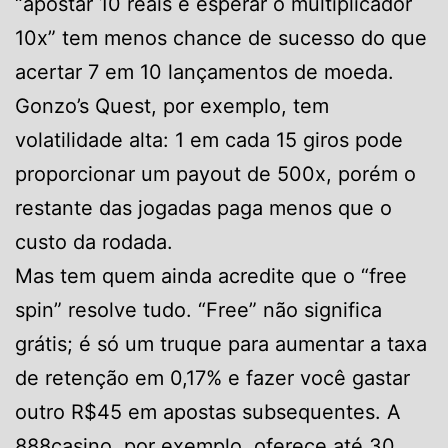
“apostar 10 reais e esperar o multiplicador
10x” tem menos chance de sucesso do que
acertar 7 em 10 lançamentos de moeda.
Gonzo’s Quest, por exemplo, tem
volatilidade alta: 1 em cada 15 giros pode
proporcionar um payout de 500x, porém o
restante das jogadas paga menos que o
custo da rodada.
Mas tem quem ainda acredite que o “free
spin” resolve tudo. “Free” não significa
grátis; é só um truque para aumentar a taxa
de retenção em 0,17% e fazer você gastar
outro R$45 em apostas subsequentes. A
888casino, por exemplo, oferece até 30