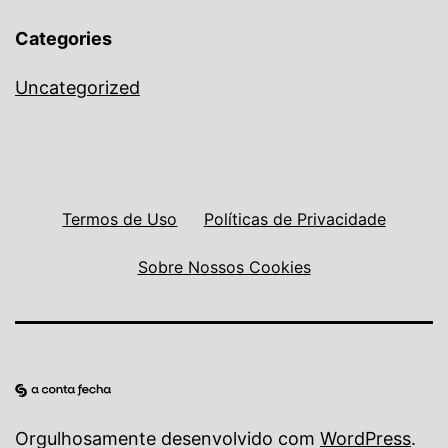
Categories
Uncategorized
Termos de Uso
Políticas de Privacidade
Sobre Nossos Cookies
Orgulhosamente desenvolvido com
WordPress
.