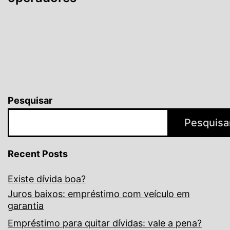
Pesquisar
Pesquisa
Recent Posts
Existe dívida boa?
Juros baixos: empréstimo com veículo em
garantia
Empréstimo para quitar dívidas: vale a pena?