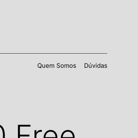
Quem Somos
Dúvidas
0 Free