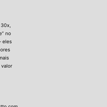
 30x,
e” no
– eles
dores
mais
 valor
etto com