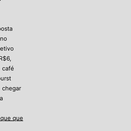
posta
ino
etivo
R$6,
 café
burst
 chegar
da
uque que