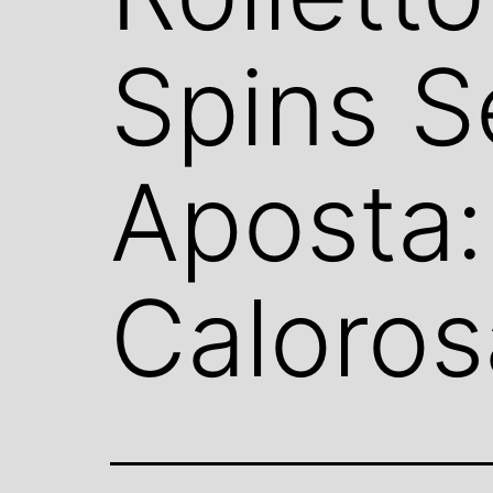
Spins S
Aposta:
Caloros