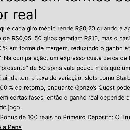
or real
 que cada giro médio rende R$0,20 quando a a
 de R$0,05. 50 giros gerariam R$10, mas o cas
0 % em forma de margem, reduzindo o ganho ef
7. Na comparação, um expresso custa cerca de 
“presente” de 50 spins vale pouco mais que um
E ainda tem a taxa de variação: slots como Star
00 % de retorno, enquanto Gonzo’s Quest pode
em certas fases, então o ganho real depende 
do jogo.
Bônus de 100 reais no Primeiro Depósito: O Tr
e a Pena