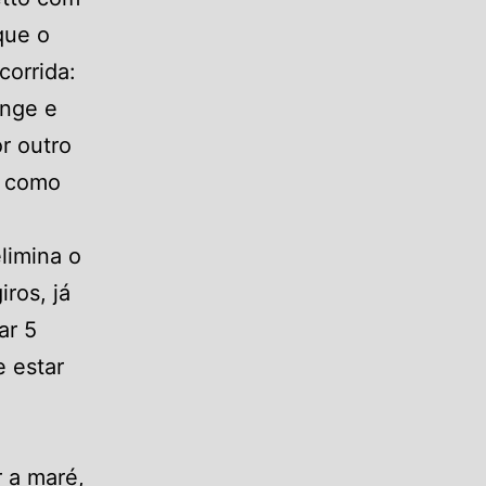
que o
corrida:
ange e
r outro
e como
limina o
ros, já
ar 5
e estar
r a maré,