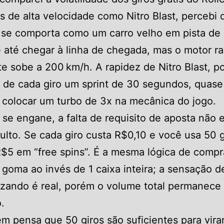
ts de alta velocidade como Nitro Blast, percebi 
 se comporta como um carro velho em pista de 
 até chegar à linha de chegada, mas o motor r
e sobe a 200 km/h. A rapidez de Nitro Blast, po
z de cada giro um sprint de 30 segundos, quas
 colocar um turbo de 3x na mecânica do jogo.
se engane, a falta de requisito de aposta não e
ulto. Se cada giro custa R$0,10 e você usa 50 gi
$5 em “free spins”. É a mesma lógica de compr
 goma ao invés de 1 caixa inteira; a sensação d
zando é real, porém o volume total permanece
.
m pensa que 50 giros são suficientes para vira