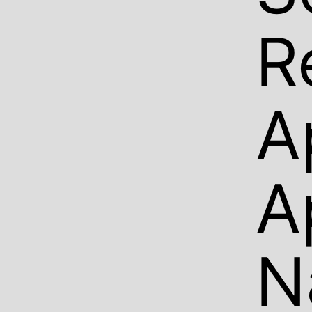
R
A
A
N