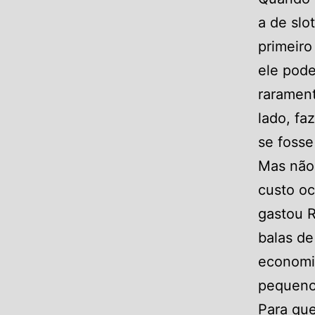
a de slo
primeiro
ele pode
rarament
lado, fa
se fosse
Mas não 
custo oc
gastou R
balas de
economi
pequeno
Para que